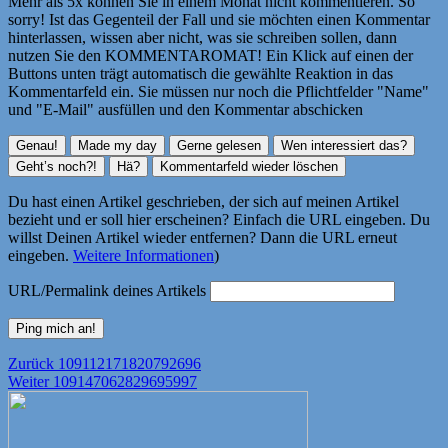
Mehr als 5x können Sie in einem Monat nicht kommentieren. So
sorry! Ist das Gegenteil der Fall und sie möchten einen Kommentar
hinterlassen, wissen aber nicht, was sie schreiben sollen, dann
nutzen Sie den KOMMENTAROMAT! Ein Klick auf einen der
Buttons unten trägt automatisch die gewählte Reaktion in das
Kommentarfeld ein. Sie müssen nur noch die Pflichtfelder "Name"
und "E-Mail" ausfüllen und den Kommentar abschicken
Du hast einen Artikel geschrieben, der sich auf meinen Artikel
bezieht und er soll hier erscheinen? Einfach die URL eingeben. Du
willst Deinen Artikel wieder entfernen? Dann die URL erneut
eingeben.
Weitere Informationen
)
URL/Permalink deines Artikels
Beitragsnavigation
Vorheriger
Zurück
109112171820792696
Nächster
Beitrag:
Weiter
109147062829695997
Beitrag: