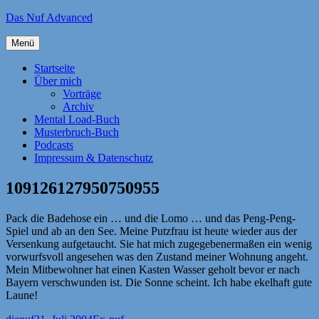
Zum
Das Nuf Advanced
Inhalt
springen
Menü
Startseite
Über mich
Vorträge
Archiv
Mental Load-Buch
Musterbruch-Buch
Podcasts
Impressum & Datenschutz
109126127950750955
Pack die Badehose ein … und die Lomo … und das Peng-Peng-
Spiel und ab an den See. Meine Putzfrau ist heute wieder aus der
Versenkung aufgetaucht. Sie hat mich zugegebenermaßen ein wenig
vorwurfsvoll angesehen was den Zustand meiner Wohnung angeht.
Mein Mitbewohner hat einen Kasten Wasser geholt bevor er nach
Bayern verschwunden ist. Die Sonne scheint. Ich habe ekelhaft gute
Laune!
Autor
Veröffentlicht
Kategorien