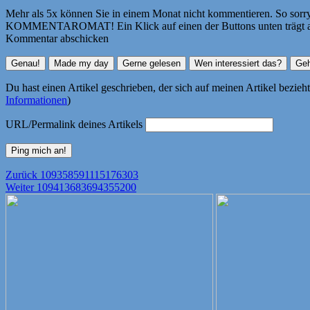
Mehr als 5x können Sie in einem Monat nicht kommentieren. So sorry! 
KOMMENTAROMAT! Ein Klick auf einen der Buttons unten trägt autom
Kommentar abschicken
Du hast einen Artikel geschrieben, der sich auf meinen Artikel bezie
Informationen
)
URL/Permalink deines Artikels
Beitragsnavigation
Vorheriger
Zurück
109358591115176303
Nächster
Beitrag:
Weiter
109413683694355200
Beitrag: