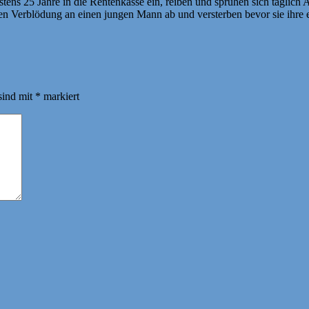
destens 25 Jahre in die Rentenkasse ein, reiben und sprühen sich tägl
egen Verblödung an einen jungen Mann ab und versterben bevor sie ihre
sind mit
*
markiert