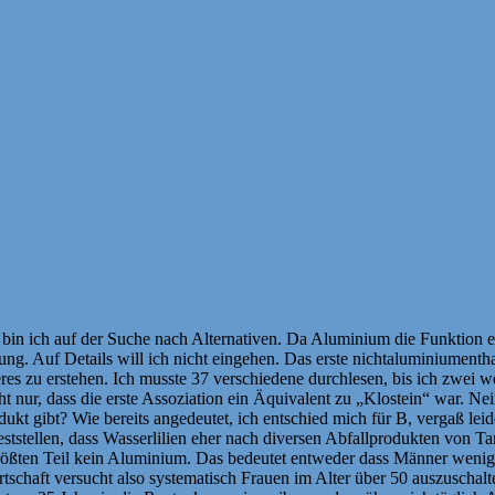
 bin ich auf der Suche nach Alternativen. Da Aluminium die Funktion er
ng. Auf Details will ich nicht eingehen. Das erste nichtaluminiumenth
teres zu erstehen. Ich musste 37 verschiedene durchlesen, bis ich zwei
t nur, dass die erste Assoziation ein Äquivalent zu „Klostein“ war. Nei
odukt gibt? Wie bereits angedeutet, ich entschied mich für B, vergaß le
eststellen, dass Wasserlilien eher nach diversen Abfallprodukten von 
ößten Teil kein Aluminium. Das bedeutet entweder dass Männer weniger t
schaft versucht also systematisch Frauen im Alter über 50 auszuschalt