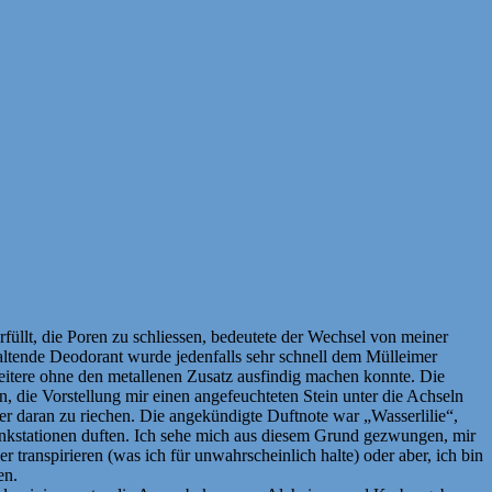
füllt, die Poren zu schliessen, bedeutete der Wechsel von meiner
altende Deodorant wurde jedenfalls sehr schnell dem Mülleimer
 weitere ohne den metallenen Zusatz ausfindig machen konnte. Die
n, die Vorstellung mir einen angefeuchteten Stein unter die Achseln
ider daran zu riechen. Die angekündigte Duftnote war „Wasserlilie“,
Tankstationen duften. Ich sehe mich aus diesem Grund gezwungen, mir
ranspirieren (was ich für unwahrscheinlich halte) oder aber, ich bin
en.