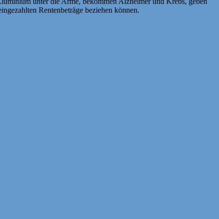
ich Aluminium unter die Arme, bekommen Alzheimer und Krebs, geben
 eingezahlten Rentenbeträge beziehen können.