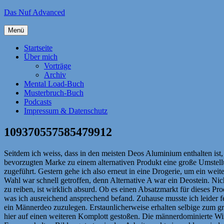
Zum
Das Nuf Advanced
Inhalt
springen
Menü
Startseite
Über mich
Vorträge
Archiv
Mental Load-Buch
Musterbruch-Buch
Podcasts
Impressum & Datenschutz
109370557585479912
Seitdem ich weiss, dass in den meisten Deos Aluminium enthalten ist,
bevorzugten Marke zu einem alternativen Produkt eine große Umstellu
zugeführt. Gestern gehe ich also erneut in eine Drogerie, um ein wei
Wahl war schnell getroffen, denn Alternative A war ein Deostein. Nich
zu reiben, ist wirklich absurd. Ob es einen Absatzmarkt für dieses Pr
was ich ausreichend ansprechend befand. Zuhause musste ich leider f
ein Männerdeo zuzulegen. Erstaunlicherweise erhalten selbige zum gr
hier auf einen weiteren Komplott gestoßen. Die männerdominierte Wirt