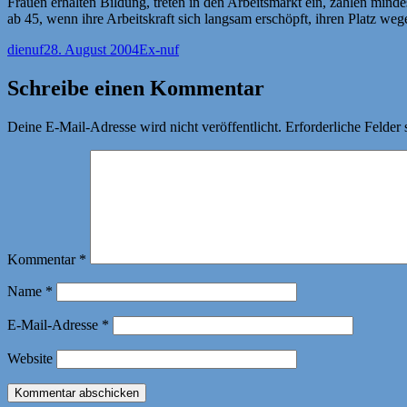
Frauen erhalten Bildung, treten in den Arbeitsmarkt ein, zahlen min
ab 45, wenn ihre Arbeitskraft sich langsam erschöpft, ihren Platz w
Autor
Veröffentlicht
Kategorien
dienuf
28. August 2004
Ex-nuf
am
Schreibe einen Kommentar
Deine E-Mail-Adresse wird nicht veröffentlicht.
Erforderliche Felder 
Kommentar
*
Name
*
E-Mail-Adresse
*
Website