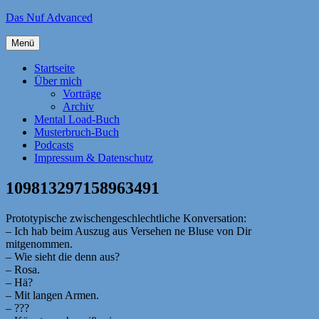
Zum
Das Nuf Advanced
Inhalt
springen
Menü
Startseite
Über mich
Vorträge
Archiv
Mental Load-Buch
Musterbruch-Buch
Podcasts
Impressum & Datenschutz
109813297158963491
Prototypische zwischengeschlechtliche Konversation:
– Ich hab beim Auszug aus Versehen ne Bluse von Dir
mitgenommen.
– Wie sieht die denn aus?
– Rosa.
– Hä?
– Mit langen Armen.
– ???