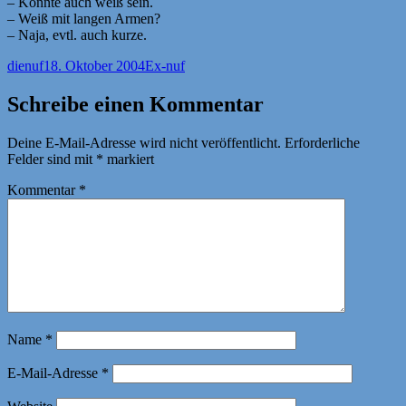
– Könnte auch weiß sein.
– Weiß mit langen Armen?
– Naja, evtl. auch kurze.
Autor
Veröffentlicht
Kategorien
dienuf
18. Oktober 2004
Ex-nuf
am
Schreibe einen Kommentar
Deine E-Mail-Adresse wird nicht veröffentlicht.
Erforderliche
Felder sind mit
*
markiert
Kommentar
*
Name
*
E-Mail-Adresse
*