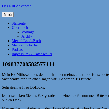
Zum
Das Nuf Advanced
Inhalt
springen
Menü
Startseite
Über mich
Vorträge
Archiv
Mental Load-Buch
Musterbruch-Buch
Podcasts
Impressum & Datenschutz
109837708582577414
Mein Ex-Mitbewohner, der nun Inhaber meines alten Jobs ist, sendet
Sachbearbeiterin in einer, sagen wir „Behörde“. Es lautete:
Sehr geehrte Frau Bollocks,
leider schicken Sie das Fax gerade an meine Telefonnummer. Bitte 
Vielen Dank!
Man mag es nicht glauben, aber dieses Mail war Ausdruck eines Nerv