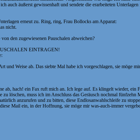
ich auch äußerst gewissenhaft und sendete die erarbeiteten Unterlage
Unterlagen erneut zu. Ring, ring, Frau Bollocks am Apparat:
as nicht.
se von den zugewiesenen Pauschalen abweichen?
e die PAUSCHALEN EINTRAGEN!
e:
 Art und Weise ab. Das siebte Mal habe ich vorgeschlagen, sie möge mir
ab, hach! ein Fax ruft mich an. Ich lege auf. Es klingelt wieder, ein F
zu löschen, muss ich im Anschluss das Geräusch nochmal fünfzehn Mi
atürlich anzurufen und zu bitten, diese Endlosanwahlschleife zu stoppen
r diese Mail ein, in der Hoffnung, sie möge mir was-auch-immer vergeb