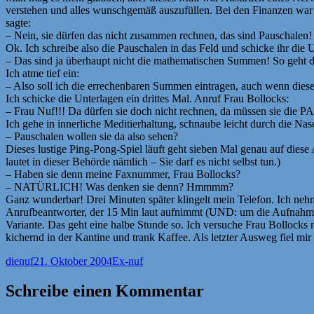
verstehen und alles wunschgemäß auszufüllen. Bei den Finanzen war 
sagte:
– Nein, sie dürfen das nicht zusammen rechnen, das sind Pauschalen!
Ok. Ich schreibe also die Pauschalen in das Feld und schicke ihr die 
– Das sind ja überhaupt nicht die mathematischen Summen! So geht d
Ich atme tief ein:
– Also soll ich die errechenbaren Summen eintragen, auch wenn die
Ich schicke die Unterlagen ein drittes Mal. Anruf Frau Bollocks:
– Frau Nuf!!! Da dürfen sie doch nicht rechnen, da müssen si
Ich gehe in innerliche Meditierhaltung, schnaube leicht durch die Nas
– Pauschalen wollen sie da also sehen?
Dieses lustige Ping-Pong-Spiel läuft geht sieben Mal genau auf diese
lautet in dieser Behörde nämlich – Sie darf es nicht selbst tun.)
– Haben sie denn meine Faxnummer, Frau Bollocks?
– NATÜRLICH! Was denken sie denn? Hmmmm?
Ganz wunderbar! Drei Minuten später klingelt mein Telefon. Ich nehme 
Anrufbeantworter, der 15 Min laut aufnimmt (UND: um die Aufnahme 
Variante. Das geht eine halbe Stunde so. Ich versuche Frau Bollocks n
kichernd in der Kantine und trank Kaffee. Als letzter Ausweg fiel mi
Autor
Veröffentlicht
Kategorien
dienuf
21. Oktober 2004
Ex-nuf
am
Schreibe einen Kommentar