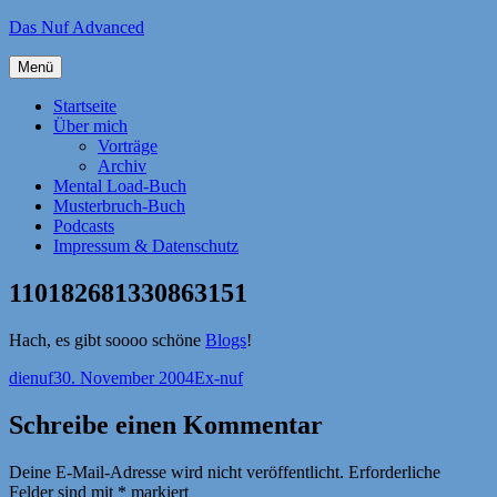
Zum
Das Nuf Advanced
Inhalt
springen
Menü
Startseite
Über mich
Vorträge
Archiv
Mental Load-Buch
Musterbruch-Buch
Podcasts
Impressum & Datenschutz
110182681330863151
Hach, es gibt soooo schöne
Blogs
!
Autor
Veröffentlicht
Kategorien
dienuf
30. November 2004
Ex-nuf
am
Schreibe einen Kommentar
Deine E-Mail-Adresse wird nicht veröffentlicht.
Erforderliche
Felder sind mit
*
markiert