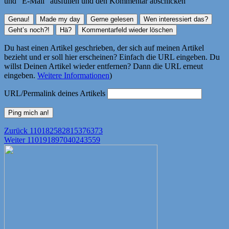
und "E-Mail" ausfüllen und den Kommentar abschicken
Du hast einen Artikel geschrieben, der sich auf meinen Artikel
bezieht und er soll hier erscheinen? Einfach die URL eingeben. Du
willst Deinen Artikel wieder entfernen? Dann die URL erneut
eingeben.
Weitere Informationen
)
URL/Permalink deines Artikels
Beitragsnavigation
Vorheriger
Zurück
110182582815376373
Nächster
Beitrag:
Weiter
110191897040243559
Beitrag: