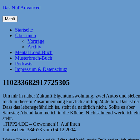
Zum
Das Nuf Advanced
Inhalt
springen
Menü
Startseite
Über mich
Vorträge
Archiv
Mental Load-Buch
Musterbruch-Buch
Podcasts
Impressum & Datenschutz
110233682917725305
Um mir in naher Zukunft Eigentumswohnung, zwei Autos und sieben Kin
mich in diesem Zusammenhang kürzlich auf tipp24.de hin. Das ist da w
Dass das lebensgefährlich ist, steht da natürlich nicht. Sollte es aber.
Samstag Abend komme ich in die Küche. Nichtsahnend werfe ich eine
steht.
„TIPP24.DE – Gewonnen!!! Auf Ihren
Lottoschein 384653 vom 04.12.2004…