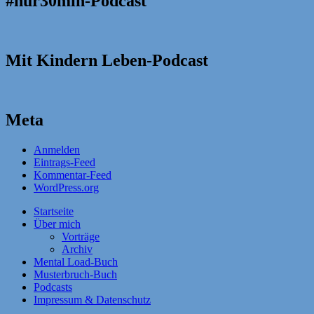
#nur30min-Podcast
Mit Kindern Leben-Podcast
Meta
Anmelden
Eintrags-Feed
Kommentar-Feed
WordPress.org
Startseite
Über mich
Vorträge
Archiv
Mental Load-Buch
Musterbruch-Buch
Podcasts
Impressum & Datenschutz