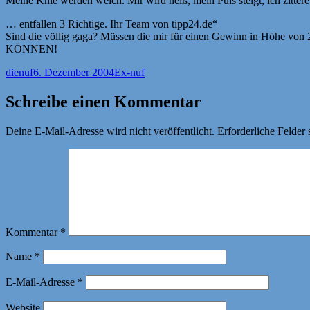
Meine Knie werden weich. Mir wird heiß, mein Puls steigt, ich zittere
… entfallen 3 Richtige. Ihr Team von tipp24.de“
Sind die völlig gaga? Müssen die mir für einen Gewinn in Höhe v
KÖNNEN!
Autor
Veröffentlicht
Kategorien
dienuf
6. Dezember 2004
Ex-nuf
am
Schreibe einen Kommentar
Deine E-Mail-Adresse wird nicht veröffentlicht.
Erforderliche Felder 
Kommentar
*
Name
*
E-Mail-Adresse
*
Website