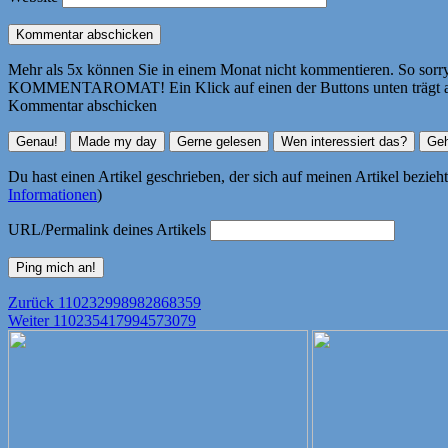
Mehr als 5x können Sie in einem Monat nicht kommentieren. So sorry! 
KOMMENTAROMAT! Ein Klick auf einen der Buttons unten trägt autom
Kommentar abschicken
Du hast einen Artikel geschrieben, der sich auf meinen Artikel bezie
Informationen
)
URL/Permalink deines Artikels
Beitragsnavigation
Vorheriger
Zurück
110232998982868359
Nächster
Beitrag:
Weiter
110235417994573079
Beitrag: