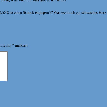
 leicht, setze mich hin und drücke auf weiter
on 2,50 € so einen Schock einjagen??? Was wenn ich ein schwaches 
sind mit
*
markiert