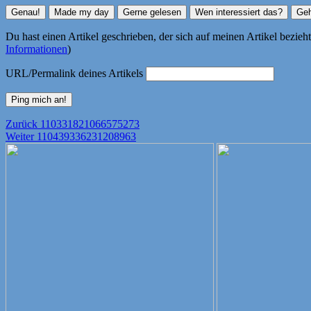
Du hast einen Artikel geschrieben, der sich auf meinen Artikel bezie
Informationen
)
URL/Permalink deines Artikels
Beitragsnavigation
Vorheriger
Zurück
110331821066575273
Nächster
Beitrag:
Weiter
110439336231208963
Beitrag: