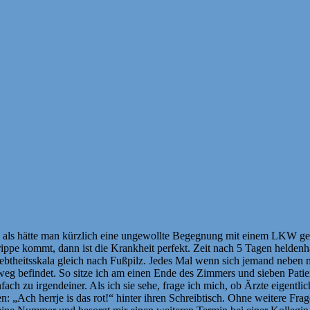
 als hätte man kürzlich eine ungewollte Begegnung mit einem LKW g
ppe kommt, dann ist die Krankheit perfekt. Zeit nach 5 Tagen helden
ebtheitsskala gleich nach Fußpilz. Jedes Mal wenn sich jemand neben 
 weg befindet. So sitze ich am einen Ende des Zimmers und sieben Patie
ach zu irgendeiner. Als ich sie sehe, frage ich mich, ob Ärzte eigentl
: „Ach herrje is das rot!“ hinter ihren Schreibtisch. Ohne weitere Fr