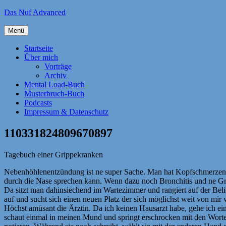
Zum
Das Nuf Advanced
Inhalt
springen
Menü
Startseite
Über mich
Vorträge
Archiv
Mental Load-Buch
Musterbruch-Buch
Podcasts
Impressum & Datenschutz
110331824809670897
Tagebuch einer Grippekranken
Nebenhöhlenentzündung ist ne super Sache. Man hat Kopfschmerzen
durch die Nase sprechen kann. Wenn dazu noch Bronchitis und ne Gri
Da sitzt man dahinsiechend im Wartezimmer und rangiert auf der Beli
auf und sucht sich einen neuen Platz der sich möglichst weit von mir
Höchst amüsant die Ärztin. Da ich keinen Hausarzt habe, gehe ich einf
schaut einmal in meinen Mund und springt erschrocken mit den Worten