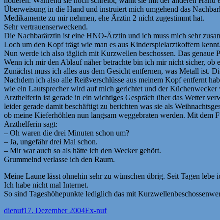
notieren. Während sie noch schreibt, wählt sie mit der anderen Hand
Überweisung in die Hand und instruiert mich umgehend das Nachbarhaus
Medikamente zu mir nehmen, ehe Ärztin 2 nicht zugestimmt hat.
Sehr vertrauenserweckend.
Die Nachbarärztin ist eine HNO-Ärztin und ich muss mich sehr zusamm
Loch um den Kopf trägt wie man es aus Kinderspielarztkoffern kennt.
Nun werde ich also täglich mit Kurzwellen beschossen. Das genaue Pr
Wenn ich mir den Ablauf näher betrachte bin ich mir nicht sicher, ob 
Zunächst muss ich alles aus dem Gesicht entfernen, was Metall ist. Di
Nachdem ich also alle Reißverschlüsse aus meinem Kopf entfernt hab
wie ein Lautsprecher wird auf mich gerichtet und der Küchenwecker w
Arzthelferin ist gerade in ein wichtiges Gespräch über das Wetter ver
leider gerade damit beschäftigt zu berichten was sie als Weihnachtsg
ob meine Kieferhöhlen nun langsam weggebraten werden. Mit dem Fuß
Arzthelferin sagt:
– Oh waren die drei Minuten schon um?
– Ja, ungefähr drei Mal schon.
– Mir war auch so als hätte ich den Wecker gehört.
Grummelnd verlasse ich den Raum.
Meine Laune lässt ohnehin sehr zu wünschen übrig. Seit Tagen lebe 
Ich habe nicht mal Internet.
So sind Tageshöhepunkte lediglich das mit Kurzwellenbeschossenwer
Autor
Veröffentlicht
Kategorien
dienuf
17. Dezember 2004
Ex-nuf
am