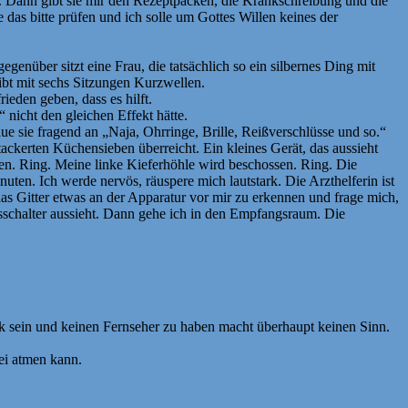
n. Dann gibt sie mir den Rezeptpacken, die Krankschreibung und die
das bitte prüfen und ich solle um Gottes Willen keines der
nüber sitzt eine Frau, die tatsächlich so ein silbernes Ding mit
ibt mit sechs Sitzungen Kurzwellen.
eden geben, dass es hilft.
 nicht den gleichen Effekt hätte.
ue sie fragend an „Naja, Ohrringe, Brille, Reißverschlüsse und so.“
ckerten Küchensieben überreicht. Ein kleines Gerät, das aussieht
sen. Ring. Meine linke Kieferhöhle wird beschossen. Ring. Die
uten. Ich werde nervös, räuspere mich lautstark. Die Arzthelferin ist
das Gitter etwas an der Apparatur vor mir zu erkennen und frage mich,
schalter aussieht. Dann gehe ich in den Empfangsraum. Die
k sein und keinen Fernseher zu haben macht überhaupt keinen Sinn.
ei atmen kann.