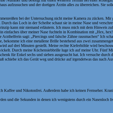
 eine Nummer und besorgt mir einen weiteren Termin bei einer Kollegi
 aufzusuchen und der dortigen Ärztin alles zu überreichen. Sie solle 
enreißen bei der Untersuchung nicht meine Kamera zu zücken. Mir gege
 Durch das Loch in der Scheibe schaut sie in meine Nase und verschre
inzip kann mir niemand erläutern. Ich muss mich mit dem Hinweis zufri
ein einfaches über meiner Nase fuchteln in Kombination mit „Hex, hex!“
e Arzthelferin sagt: „Piercings und falsche Zähne rausmachen“ Ich scha
e, bekomme ich eine metallene Brille bestehend aus zwei zusammengeta
ird auf drei Minuten gestellt. Meine rechte Kieferhöhle wird beschos
wickelt. Durch meine Küchensiebbrille luge ich auf meine Uhr. Fünf Min
eschenk für Enkel sechs und sieben ausgesucht hat. Ich versuche durch 
 schiebe ich das Gerät weg und drücke auf irgendetwas das nach Aus
ich Kaffee und Nikotonfrei. Außerdem habe ich keinen Fernseher. Kran
den und die Sekunden in denen ich wenigstens durch ein Nasenloch fr