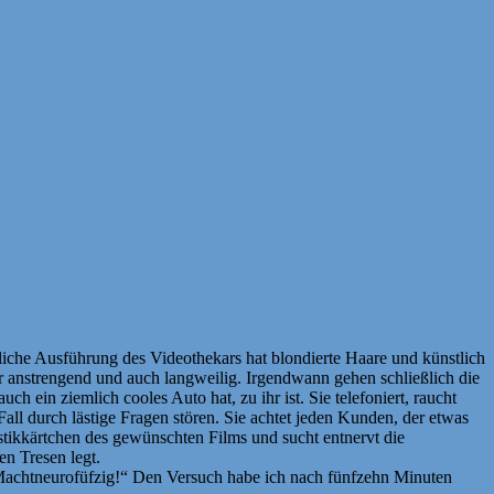
liche Ausführung des Videothekars hat blondierte Haare und künstlich
ehr anstrengend und auch langweilig. Irgendwann gehen schließlich die
h ein ziemlich cooles Auto hat, zu ihr ist. Sie telefoniert, raucht
Fall durch lästige Fragen stören. Sie achtet jeden Kunden, der etwas
stikkärtchen des gewünschten Films und sucht entnervt die
en Tresen legt.
? Machtneurofüfzig!“ Den Versuch habe ich nach fünfzehn Minuten