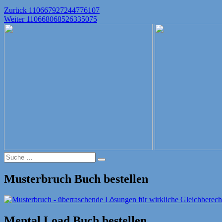
Beitragsnavigation
Vorheriger
Zurück
110667927244776107
Nächster
Beitrag:
Weiter
110668068526335075
Beitrag:
Suche
Suche
nach:
Musterbruch Buch bestellen
Mental Load Buch bestellen