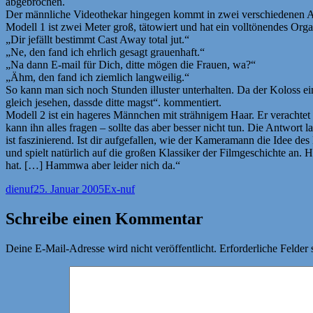
abgebrochen.
Der männliche Videothekar hingegen kommt in zwei verschiedenen 
Modell 1 ist zwei Meter groß, tätowiert und hat ein volltönendes Org
„Dir jefällt bestimmt Cast Away total jut.“
„Ne, den fand ich ehrlich gesagt grauenhaft.“
„Na dann E-mail für Dich, ditte mögen die Frauen, wa?“
„Ähm, den fand ich ziemlich langweilig.“
So kann man sich noch Stunden illuster unterhalten. Da der Koloss ei
gleich jesehen, dassde ditte magst“. kommentiert.
Modell 2 ist ein hageres Männchen mit strähnigem Haar. Er verachtet 
kann ihn alles fragen – sollte das aber besser nicht tun. Die Antwort 
ist faszinierend. Ist dir aufgefallen, wie der Kameramann die Idee des
und spielt natürlich auf die großen Klassiker der Filmgeschichte an
hat. […] Hammwa aber leider nich da.“
Autor
Veröffentlicht
Kategorien
dienuf
25. Januar 2005
Ex-nuf
am
Schreibe einen Kommentar
Deine E-Mail-Adresse wird nicht veröffentlicht.
Erforderliche Felder 