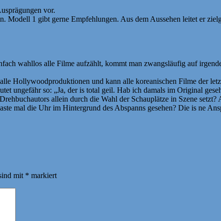
Ausprägungen vor.
an. Modell 1 gibt gerne Empfehlungen. Aus dem Aussehen leitet er zielg
nfach wahllos alle Filme aufzählt, kommt man zwangsläufig auf irgende
alle Hollywoodproduktionen und kann alle koreanischen Filme der letzt
lautet ungefähr so: „Ja, der is total geil. Hab ich damals im Original g
 Drehbuchautors allein durch die Wahl der Schauplätze in Szene setzt? Al
. Haste mal die Uhr im Hintergrund des Abspanns gesehen? Die is ne An
sind mit
*
markiert