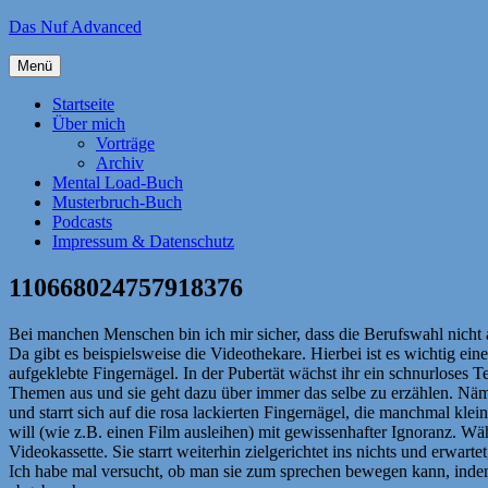
Zum
Das Nuf Advanced
Inhalt
springen
Menü
Startseite
Über mich
Vorträge
Archiv
Mental Load-Buch
Musterbruch-Buch
Podcasts
Impressum & Datenschutz
110668024757918376
Bei manchen Menschen bin ich mir sicher, dass die Berufswahl nicht 
Da gibt es beispielsweise die Videothekare. Hierbei ist es wichtig 
aufgeklebte Fingernägel. In der Pubertät wächst ihr ein schnurloses 
Themen aus und sie geht dazu über immer das selbe zu erzählen. Nämlich
und starrt sich auf die rosa lackierten Fingernägel, die manchmal klei
will (wie z.B. einen Film ausleihen) mit gewissenhafter Ignoranz. W
Videokassette. Sie starrt weiterhin zielgerichtet ins nichts und erwart
Ich habe mal versucht, ob man sie zum sprechen bewegen kann, indem