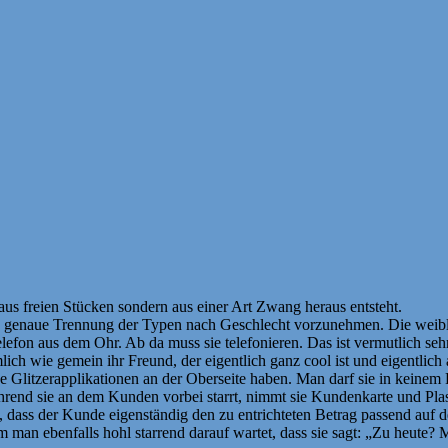
aus freien Stücken sondern aus einer Art Zwang heraus entsteht.
eine genaue Trennung der Typen nach Geschlecht vorzunehmen. Die weib
Telefon aus dem Ohr. Ab da muss sie telefonieren. Das ist vermutlich s
 wie gemein ihr Freund, der eigentlich ganz cool ist und eigentlich auc
ne Glitzerapplikationen an der Oberseite haben. Man darf sie in keinem 
ährend sie an dem Kunden vorbei starrt, nimmt sie Kundenkarte und Pla
et, dass der Kunde eigenständig den zu entrichteten Betrag passend auf d
 man ebenfalls hohl starrend darauf wartet, dass sie sagt: „Zu heute