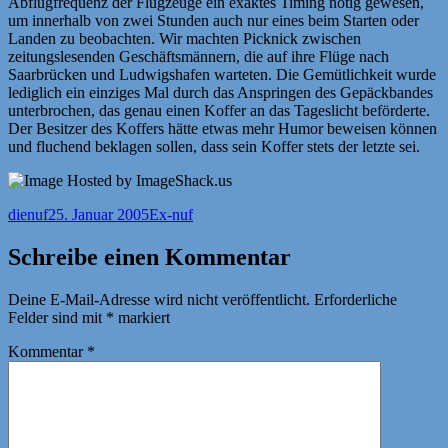
Abflugfrequenz der Flugzeuge ein exaktes Timing nötig gewesen,
um innerhalb von zwei Stunden auch nur eines beim Starten oder
Landen zu beobachten. Wir machten Picknick zwischen
zeitungslesenden Geschäftsmännern, die auf ihre Flüge nach
Saarbrücken und Ludwigshafen warteten. Die Gemütlichkeit wurde
lediglich ein einziges Mal durch das Anspringen des Gepäckbandes
unterbrochen, das genau einen Koffer an das Tageslicht beförderte.
Der Besitzer des Koffers hätte etwas mehr Humor beweisen können
und fluchend beklagen sollen, dass sein Koffer stets der letzte sei.
Autor
Veröffentlicht
Kategorien
dienuf
25. Januar 2005
Ex-nuf
am
Schreibe einen Kommentar
Deine E-Mail-Adresse wird nicht veröffentlicht.
Erforderliche
Felder sind mit
*
markiert
Kommentar
*