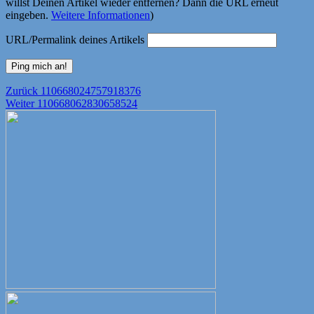
willst Deinen Artikel wieder entfernen? Dann die URL erneut
eingeben.
Weitere Informationen
)
URL/Permalink deines Artikels
Beitragsnavigation
Vorheriger
Zurück
110668024757918376
Nächster
Beitrag:
Weiter
110668062830658524
Beitrag: