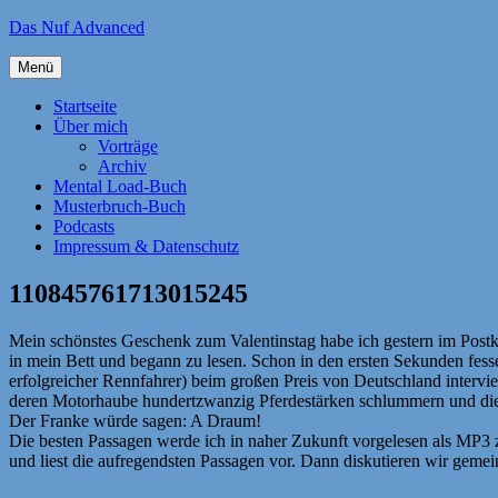
Zum
Das Nuf Advanced
Inhalt
springen
Menü
Startseite
Über mich
Vorträge
Archiv
Mental Load-Buch
Musterbruch-Buch
Podcasts
Impressum & Datenschutz
110845761713015245
Mein schönstes Geschenk zum Valentinstag habe ich gestern im Postk
in mein Bett und begann zu lesen. Schon in den ersten Sekunden fess
erfolgreicher Rennfahrer) beim großen Preis von Deutschland intervi
deren Motorhaube hundertzwanzig Pferdestärken schlummern und die 
Der Franke würde sagen: A Draum!
Die besten Passagen werde ich in naher Zukunft vorgelesen als MP3 
und liest die aufregendsten Passagen vor. Dann diskutieren wir gemei