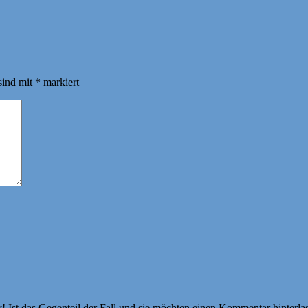
sind mit
*
markiert
Ist das Gegenteil der Fall und sie möchten einen Kommentar hinterlass