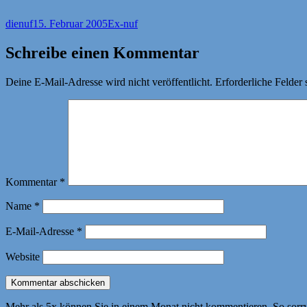
Autor
Veröffentlicht
Kategorien
dienuf
15. Februar 2005
Ex-nuf
am
Schreibe einen Kommentar
Deine E-Mail-Adresse wird nicht veröffentlicht.
Erforderliche Felder 
Kommentar
*
Name
*
E-Mail-Adresse
*
Website
Mehr als 5x können Sie in einem Monat nicht kommentieren. So sorry! 