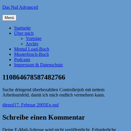
Zum
Das Nuf Advanced
Inhalt
springen
Menü
Startseite
Über mich
Vorträge
Archiv
Mental Load-Buch
Musterbruch-Buch
Podcasts
Impressum & Datenschutz
110864678587482766
Suche dringend überbezahlten Controllerjob mit nettem
Arbeitsumfeld, damit ich mich endlich vermehren kann.
Autor
Veröffentlicht
Kategorien
dienuf
17. Februar 2005
Ex-nuf
am
Schreibe einen Kommentar
Deine E-Mail-Adresse wird nicht veröffentlicht.
Erforderliche