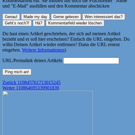
Kommentarfeld ein. Sie müssen nur noch die Pflichtfelder "Name"
und "E-Mail" ausfüllen und den Kommentar abschicken
Du hast einen Artikel geschrieben, der sich auf meinen Artikel
bezieht und er soll hier erscheinen? Einfach die URL eingeben. Du
willst Deinen Artikel wieder entfernen? Dann die URL erneut
eingeben.
Weitere Informationen
)
URL/Permalink deines Artikels
Beitragsnavigation
Vorheriger
Zurück
110845761713015245
Nächster
Beitrag:
Weiter
110864695339901839
Beitrag: