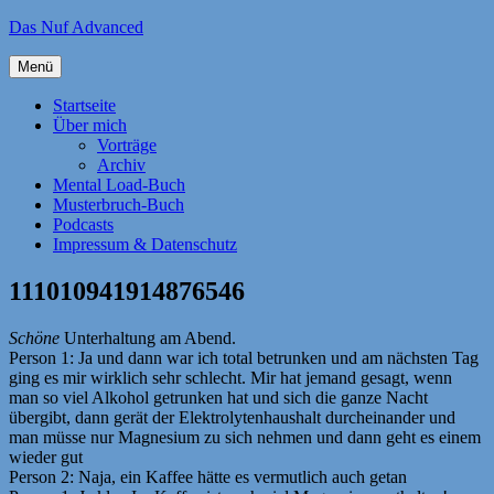
Zum
Das Nuf Advanced
Inhalt
springen
Menü
Startseite
Über mich
Vorträge
Archiv
Mental Load-Buch
Musterbruch-Buch
Podcasts
Impressum & Datenschutz
111010941914876546
Schöne
Unterhaltung am Abend.
Person 1: Ja und dann war ich total betrunken und am nächsten Tag
ging es mir wirklich sehr schlecht. Mir hat jemand gesagt, wenn
man so viel Alkohol getrunken hat und sich die ganze Nacht
übergibt, dann gerät der Elektrolytenhaushalt durcheinander und
man müsse nur Magnesium zu sich nehmen und dann geht es einem
wieder gut
Person 2: Naja, ein Kaffee hätte es vermutlich auch getan