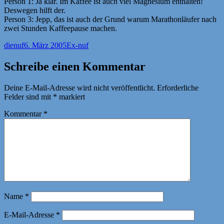
Person 1: Ja klar. Im Kaffee ist auch viel Magnesium enthalten!
Deswegen hilft der.
Person 3: Jepp, das ist auch der Grund warum Marathonläufer nach
zwei Stunden Kaffeepause machen.
Autor
Veröffentlicht
Kategorien
dienuf
6. März 2005
Ex-nuf
am
Schreibe einen Kommentar
Deine E-Mail-Adresse wird nicht veröffentlicht.
Erforderliche
Felder sind mit
*
markiert
Kommentar
*
Name
*
E-Mail-Adresse
*