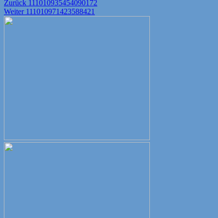
Beitragsnavigation
Vorheriger
Zurück
111010935454090172
Nächster
Beitrag:
Weiter
111010971423588421
Beitrag: