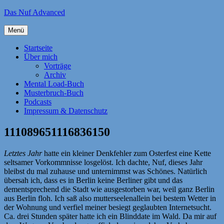
Zum
Das Nuf Advanced
Inhalt
springen
Menü
Startseite
Über mich
Vorträge
Archiv
Mental Load-Buch
Musterbruch-Buch
Podcasts
Impressum & Datenschutz
111089651116836150
Letztes Jahr
hatte ein kleiner Denkfehler zum Osterfest eine Kette
seltsamer Vorkommnisse losgelöst. Ich dachte, Nuf, dieses Jahr
bleibst du mal zuhause und unternimmst was Schönes. Natürlich
übersah ich, dass es in Berlin keine Berliner gibt und das
dementsprechend die Stadt wie ausgestorben war, weil ganz Berlin
aus Berlin floh. Ich saß also mutterseelenallein bei bestem Wetter in
der Wohnung und verfiel meiner besiegt geglaubten Internetsucht.
Ca. drei Stunden später hatte ich ein Blinddate im Wald. Da mir auf