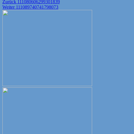
Beitragsnavigation
Vorheriger
Zurück
111080606299301839
Nächster
Beitrag:
Weiter
111089740741798073
Beitrag: