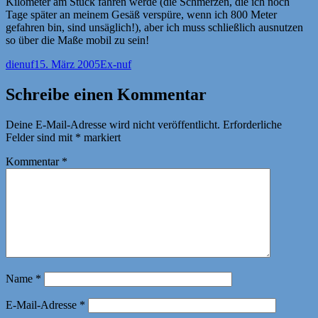
Kilometer am Stück fahren werde (die Schmerzen, die ich noch
Tage später an meinem Gesäß verspüre, wenn ich 800 Meter
gefahren bin, sind unsäglich!), aber ich muss schließlich ausnutzen
so über die Maße mobil zu sein!
Autor
Veröffentlicht
Kategorien
dienuf
15. März 2005
Ex-nuf
am
Schreibe einen Kommentar
Deine E-Mail-Adresse wird nicht veröffentlicht.
Erforderliche
Felder sind mit
*
markiert
Kommentar
*
Name
*
E-Mail-Adresse
*