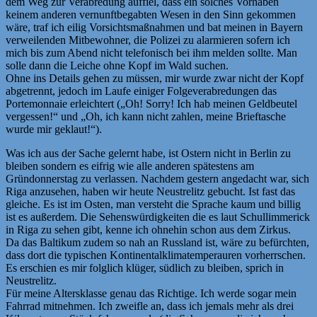
dem Weg zur Verabredung auffiel, dass ein solches Vorhaben
keinem anderen vernunftbegabten Wesen in den Sinn gekommen
wäre, traf ich eilig Vorsichtsmaßnahmen und bat meinen in Bayern
verweilenden Mitbewohner, die Polizei zu alarmieren sofern ich
mich bis zum Abend nicht telefonisch bei ihm melden sollte. Man
solle dann die Leiche ohne Kopf im Wald suchen.
Ohne ins Details gehen zu müssen, mir wurde zwar nicht der Kopf
abgetrennt, jedoch im Laufe einiger Folgeverabredungen das
Portemonnaie erleichtert („Oh! Sorry! Ich hab meinen Geldbeutel
vergessen!“ und „Oh, ich kann nicht zahlen, meine Brieftasche
wurde mir geklaut!“).
Was ich aus der Sache gelernt habe, ist Ostern nicht in Berlin zu
bleiben sondern es eifrig wie alle anderen spätestens am
Gründonnerstag zu verlassen. Nachdem gestern angedacht war, sich
Riga anzusehen, haben wir heute Neustrelitz gebucht. Ist fast das
gleiche. Es ist im Osten, man versteht die Sprache kaum und billig
ist es außerdem. Die Sehenswürdigkeiten die es laut Schullimmerick
in Riga zu sehen gibt, kenne ich ohnehin schon aus dem Zirkus.
Da das Baltikum zudem so nah an Russland ist, wäre zu befürchten,
dass dort die typischen Kontinentalklimatemperauren vorherrschen.
Es erschien es mir folglich klüger, südlich zu bleiben, sprich in
Neustrelitz.
Für meine Altersklasse genau das Richtige. Ich werde sogar mein
Fahrrad mitnehmen. Ich zweifle an, dass ich jemals mehr als drei