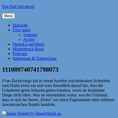
Zum
Das Nuf Advanced
Inhalt
springen
Menü
Startseite
Über mich
Vorträge
Archiv
Mental Load-Buch
Musterbruch-Buch
Podcasts
Impressum & Datenschutz
111089740741798073
Frau Zuckerziege
lud in einem harmlos erscheinenden Schreiben
zum Huhn essen ein und wies freundlich darauf hin, dass die
Geladenen gerne bekannt geben könnten, wenn sie bestimmte
Dinge nicht äßen. Was sie niemandem verrut, war der Umstand,
dass es sich bei ihrem „Huhn“ um einen Eigennamen eines seltenen
taiwanesischen Reptils handelte.