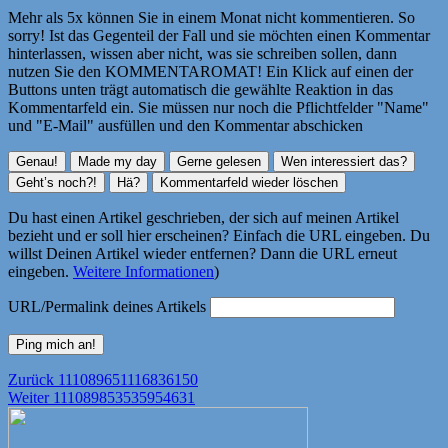
Mehr als 5x können Sie in einem Monat nicht kommentieren. So
sorry! Ist das Gegenteil der Fall und sie möchten einen Kommentar
hinterlassen, wissen aber nicht, was sie schreiben sollen, dann
nutzen Sie den KOMMENTAROMAT! Ein Klick auf einen der
Buttons unten trägt automatisch die gewählte Reaktion in das
Kommentarfeld ein. Sie müssen nur noch die Pflichtfelder "Name"
und "E-Mail" ausfüllen und den Kommentar abschicken
Du hast einen Artikel geschrieben, der sich auf meinen Artikel
bezieht und er soll hier erscheinen? Einfach die URL eingeben. Du
willst Deinen Artikel wieder entfernen? Dann die URL erneut
eingeben.
Weitere Informationen
)
URL/Permalink deines Artikels
Beitragsnavigation
Vorheriger
Zurück
111089651116836150
Nächster
Beitrag:
Weiter
111089853535954631
Beitrag: