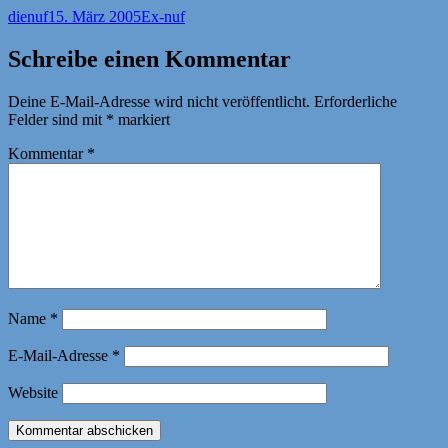
Autor
Veröffentlicht
Kategorien
dienuf
15. März 2005
Ex-nuf
am
Schreibe einen Kommentar
Deine E-Mail-Adresse wird nicht veröffentlicht.
Erforderliche
Felder sind mit
*
markiert
Kommentar
*
Name
*
E-Mail-Adresse
*
Website