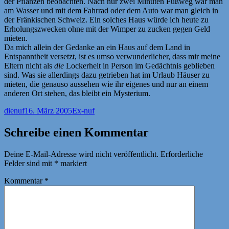
der Pflanzen beobachten. Nach nur zwei Minuten Fußweg war man
am Wasser und mit dem Fahrrad oder dem Auto war man gleich in
der Fränkischen Schweiz. Ein solches Haus würde ich heute zu
Erholungszwecken ohne mit der Wimper zu zucken gegen Geld
mieten.
Da mich allein der Gedanke an ein Haus auf dem Land in
Entspanntheit versetzt, ist es umso verwunderlicher, dass mir meine
Eltern nicht als
die
Lockerheit in Person im Gedächtnis geblieben
sind. Was sie allerdings dazu getrieben hat im Urlaub Häuser zu
mieten, die genauso aussehen wie ihr eigenes und nur an einem
anderen Ort stehen, das bleibt ein Mysterium.
Autor
Veröffentlicht
Kategorien
dienuf
16. März 2005
Ex-nuf
am
Schreibe einen Kommentar
Deine E-Mail-Adresse wird nicht veröffentlicht.
Erforderliche
Felder sind mit
*
markiert
Kommentar
*