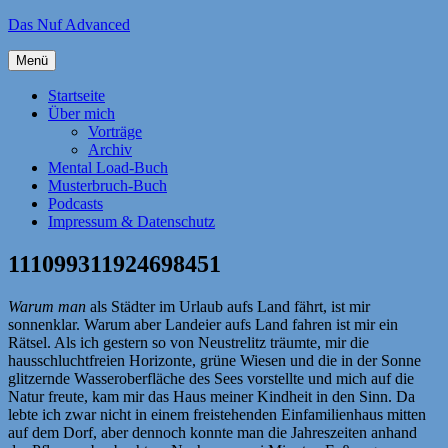
Zum
Das Nuf Advanced
Inhalt
springen
Menü
Startseite
Über mich
Vorträge
Archiv
Mental Load-Buch
Musterbruch-Buch
Podcasts
Impressum & Datenschutz
111099311924698451
Warum man
als Städter im Urlaub aufs Land fährt, ist mir
sonnenklar. Warum aber Landeier aufs Land fahren ist mir ein
Rätsel. Als ich gestern so von Neustrelitz träumte, mir die
hausschluchtfreien Horizonte, grüne Wiesen und die in der Sonne
glitzernde Wasseroberfläche des Sees vorstellte und mich auf die
Natur freute, kam mir das Haus meiner Kindheit in den Sinn. Da
lebte ich zwar nicht in einem freistehenden Einfamilienhaus mitten
auf dem Dorf, aber dennoch konnte man die Jahreszeiten anhand