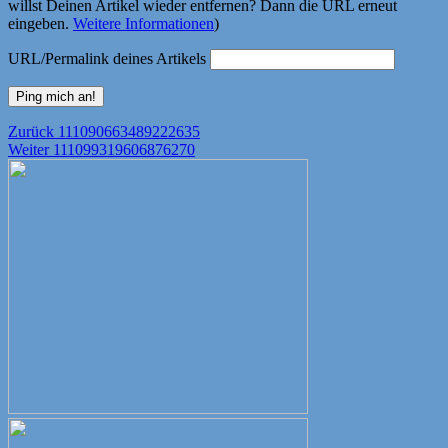
willst Deinen Artikel wieder entfernen? Dann die URL erneut
eingeben.
Weitere Informationen
)
URL/Permalink deines Artikels
Beitragsnavigation
Vorheriger
Zurück
111090663489222635
Nächster
Beitrag:
Weiter
111099319606876270
Beitrag: