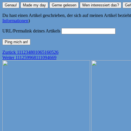
Du hast einen Artikel geschrieben, der sich auf meinen Artikel bezie
Informationen
)
URL/Permalink deines Artikels
Beitragsnavigation
Vorheriger
Zurück
111234801065160526
Nächster
Beitrag:
Weiter
111259968111094669
Beitrag: