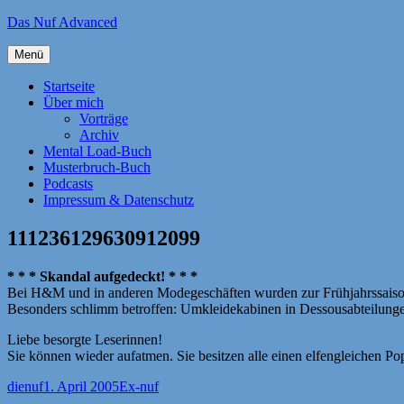
Zum
Das Nuf Advanced
Inhalt
springen
Menü
Startseite
Über mich
Vorträge
Archiv
Mental Load-Buch
Musterbruch-Buch
Podcasts
Impressum & Datenschutz
111236129630912099
* * * Skandal aufgedeckt! * * *
Bei H&M und in anderen Modegeschäften wurden zur Frühjahrssaison Ze
Besonders schlimm betroffen: Umkleidekabinen in Dessousabteilungen
Liebe besorgte Leserinnen!
Sie können wieder aufatmen. Sie besitzen alle einen elfengleichen Pop
Autor
Veröffentlicht
Kategorien
dienuf
1. April 2005
Ex-nuf
am