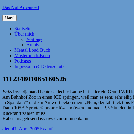
Zum
Das Nuf Advanced
Inhalt
springen
Menü
Startseite
Über mich
Vorträge
Archiv
Mental Load-Buch
Musterbruch-Buch
Podcasts
Impressum & Datenschutz
111234801065160526
Falls
irgendjemand heute schlechte Laune hat. Hier ein Grund WI
Am Bahnhof Zoo in einen ICE springen, weil man es sehr, sehr eilig 
in Spandau?“ und zur Antwort bekommen: „Nein, der fährt jetzt bis F
Dann 105 € Sprinterfahrkarte lösen müssen und nach 3,5 Stunden in F
Rückfahrt zahlen muss.
Habschmagelesendasssowasvorkommenkann.
Autor
Veröffentlicht
Kategorien
dienuf
1. April 2005
Ex-nuf
am