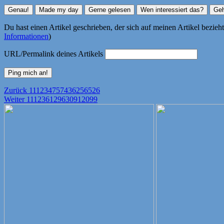
Du hast einen Artikel geschrieben, der sich auf meinen Artikel bezie
Informationen
)
URL/Permalink deines Artikels
Beitragsnavigation
Vorheriger
Zurück
111234757436256526
Nächster
Beitrag:
Weiter
111236129630912099
Beitrag: