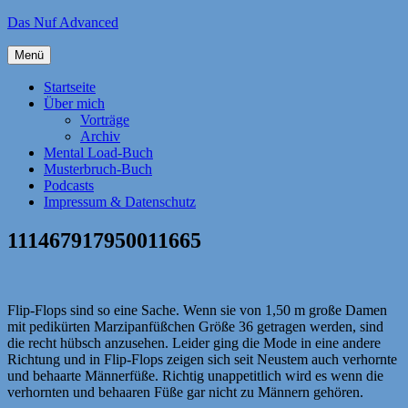
Zum
Das Nuf Advanced
Inhalt
springen
Menü
Startseite
Über mich
Vorträge
Archiv
Mental Load-Buch
Musterbruch-Buch
Podcasts
Impressum & Datenschutz
111467917950011665
Flip-Flops sind so eine Sache. Wenn sie von 1,50 m große Damen
mit pedikürten Marzipanfüßchen Größe 36 getragen werden, sind
die recht hübsch anzusehen. Leider ging die Mode in eine andere
Richtung und in Flip-Flops zeigen sich seit Neustem auch verhornte
und behaarte Männerfüße. Richtig unappetitlich wird es wenn die
verhornten und behaaren Füße gar nicht zu Männern gehören.