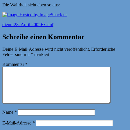
Die Wahrheit sieht eben so aus:
Autor
Veröffentlicht
Kategorien
dienuf
28. April 2005
Ex-nuf
am
Schreibe einen Kommentar
Deine E-Mail-Adresse wird nicht veröffentlicht.
Erforderliche
Felder sind mit
*
markiert
Kommentar
*
Name
*
E-Mail-Adresse
*