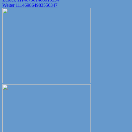
Beitragsnavigation
Nächster
Beitrag:
Weiter
111469864983556347
Beitrag: