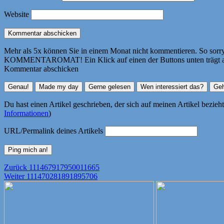
Website
Mehr als 5x können Sie in einem Monat nicht kommentieren. So sorry! 
KOMMENTAROMAT! Ein Klick auf einen der Buttons unten trägt autom
Kommentar abschicken
Du hast einen Artikel geschrieben, der sich auf meinen Artikel bezie
Informationen
)
URL/Permalink deines Artikels
Beitragsnavigation
Vorheriger
Zurück
111467917950011665
Nächster
Beitrag:
Weiter
111470281891895706
Beitrag: