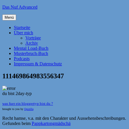
Zum
Das Nuf Advanced
Inhalt
springen
Menü
Startseite
Über mich
Vorträge
Archiv
Mental Load-Buch
Musterbruch-Buch
Podcasts
Impressum & Datenschutz
111469864983556347
du bist 2day-typ
was fuer ein bloggertyp bist du ?
brought to you by
Quizilla
Recht hamse, v.a. mit den Charakter und Aussehensbeschreibungen.
Gefunden beim
Pappkartongmädschä