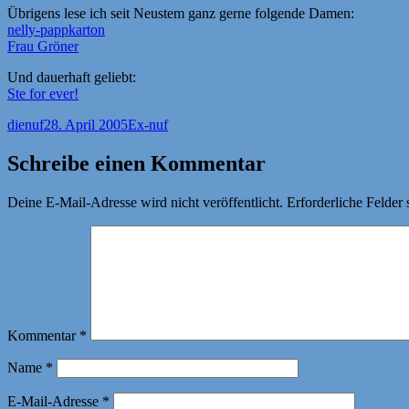
Übrigens lese ich seit Neustem ganz gerne folgende Damen:
nelly-pappkarton
Frau Gröner
Und dauerhaft geliebt:
Ste for ever!
Autor
Veröffentlicht
Kategorien
dienuf
28. April 2005
Ex-nuf
am
Schreibe einen Kommentar
Deine E-Mail-Adresse wird nicht veröffentlicht.
Erforderliche Felder 
Kommentar
*
Name
*
E-Mail-Adresse
*