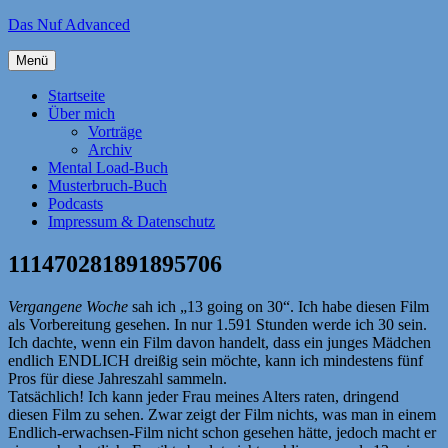
Zum
Das Nuf Advanced
Inhalt
springen
Menü
Startseite
Über mich
Vorträge
Archiv
Mental Load-Buch
Musterbruch-Buch
Podcasts
Impressum & Datenschutz
111470281891895706
Vergangene Woche
sah ich „13 going on 30“. Ich habe diesen Film
als Vorbereitung gesehen. In nur 1.591 Stunden werde ich 30 sein.
Ich dachte, wenn ein Film davon handelt, dass ein junges Mädchen
endlich ENDLICH dreißig sein möchte, kann ich mindestens fünf
Pros für diese Jahreszahl sammeln.
Tatsächlich! Ich kann jeder Frau meines Alters raten, dringend
diesen Film zu sehen. Zwar zeigt der Film nichts, was man in einem
Endlich-erwachsen-Film nicht schon gesehen hätte, jedoch macht er