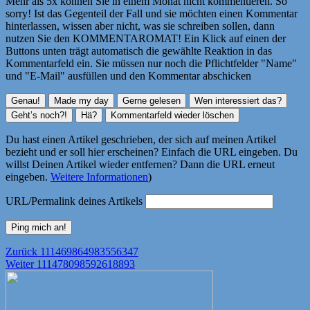
Mehr als 5x können Sie in einem Monat nicht kommentieren. So
sorry! Ist das Gegenteil der Fall und sie möchten einen Kommentar
hinterlassen, wissen aber nicht, was sie schreiben sollen, dann
nutzen Sie den KOMMENTAROMAT! Ein Klick auf einen der
Buttons unten trägt automatisch die gewählte Reaktion in das
Kommentarfeld ein. Sie müssen nur noch die Pflichtfelder "Name"
und "E-Mail" ausfüllen und den Kommentar abschicken
Du hast einen Artikel geschrieben, der sich auf meinen Artikel
bezieht und er soll hier erscheinen? Einfach die URL eingeben. Du
willst Deinen Artikel wieder entfernen? Dann die URL erneut
eingeben.
Weitere Informationen
)
URL/Permalink deines Artikels
Beitragsnavigation
Vorheriger
Zurück
111469864983556347
Nächster
Beitrag:
Weiter
111478098592618893
Beitrag: