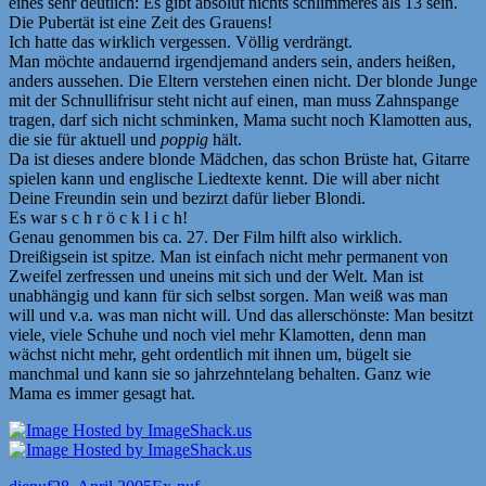
eines sehr deutlich: Es gibt absolut nichts schlimmeres als 13 sein.
Die Pubertät ist eine Zeit des Grauens!
Ich hatte das wirklich vergessen. Völlig verdrängt.
Man möchte andauernd irgendjemand anders sein, anders heißen,
anders aussehen. Die Eltern verstehen einen nicht. Der blonde Junge
mit der Schnullifrisur steht nicht auf einen, man muss Zahnspange
tragen, darf sich nicht schminken, Mama sucht noch Klamotten aus,
die sie für aktuell und
poppig
hält.
Da ist dieses andere blonde Mädchen, das schon Brüste hat, Gitarre
spielen kann und englische Liedtexte kennt. Die will aber nicht
Deine Freundin sein und bezirzt dafür lieber Blondi.
Es war s c h r ö c k l i c h!
Genau genommen bis ca. 27. Der Film hilft also wirklich.
Dreißigsein ist spitze. Man ist einfach nicht mehr permanent von
Zweifel zerfressen und uneins mit sich und der Welt. Man ist
unabhängig und kann für sich selbst sorgen. Man weiß was man
will und v.a. was man nicht will. Und das allerschönste: Man besitzt
viele, viele Schuhe und noch viel mehr Klamotten, denn man
wächst nicht mehr, geht ordentlich mit ihnen um, bügelt sie
manchmal und kann sie so jahrzehntelang behalten. Ganz wie
Mama es immer gesagt hat.
Autor
Veröffentlicht
Kategorien