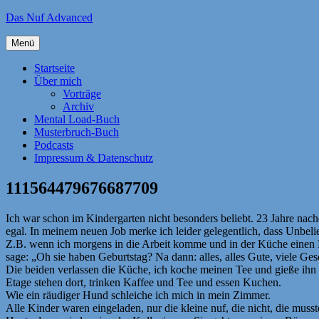
Zum
Das Nuf Advanced
Inhalt
springen
Menü
Startseite
Über mich
Vorträge
Archiv
Mental Load-Buch
Musterbruch-Buch
Podcasts
Impressum & Datenschutz
111564479676687709
Ich war schon im Kindergarten nicht besonders beliebt. 23 Jahre nach
egal. In meinem neuen Job merke ich leider gelegentlich, dass Unbeli
Z.B. wenn ich morgens in die Arbeit komme und in der Küche einen 
sage: „Oh sie haben Geburtstag? Na dann: alles, alles Gute, viele G
Die beiden verlassen die Küche, ich koche meinen Tee und gieße ih
Etage stehen dort, trinken Kaffee und Tee und essen Kuchen.
Wie ein räudiger Hund schleiche ich mich in mein Zimmer.
Alle Kinder waren eingeladen, nur die kleine nuf, die nicht, die musste