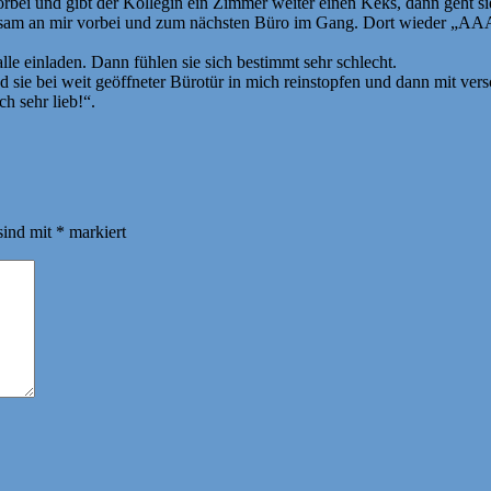
bei und gibt der Kollegin ein Zimmer weiter einen Keks, dann geht si
sie langsam an mir vorbei und zum nächsten Büro im Gang. Dort 
e einladen. Dann fühlen sie sich bestimmt sehr schlecht.
nd sie bei weit geöffneter Bürotür in mich reinstopfen und dann mit 
h sehr lieb!“.
sind mit
*
markiert