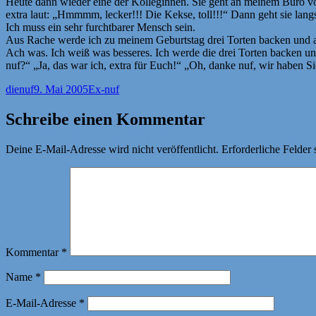
Heute dann wieder eine der Kolleginnen. Sie geht an meinem Büro vor
extra laut: „Hmmmm, lecker!!! Die Kekse, toll!!!“ Dann geht 
Ich muss ein sehr furchtbarer Mensch sein.
Aus Rache werde ich zu meinem Geburtstag drei Torten backen und all
Ach was. Ich weiß was besseres. Ich werde die drei Torten backen u
nuf?“ „Ja, das war ich, extra für Euch!“ „Oh, danke nuf, wir haben Sic
Autor
Veröffentlicht
Kategorien
dienuf
9. Mai 2005
Ex-nuf
am
Schreibe einen Kommentar
Deine E-Mail-Adresse wird nicht veröffentlicht.
Erforderliche Felder 
Kommentar
*
Name
*
E-Mail-Adresse
*