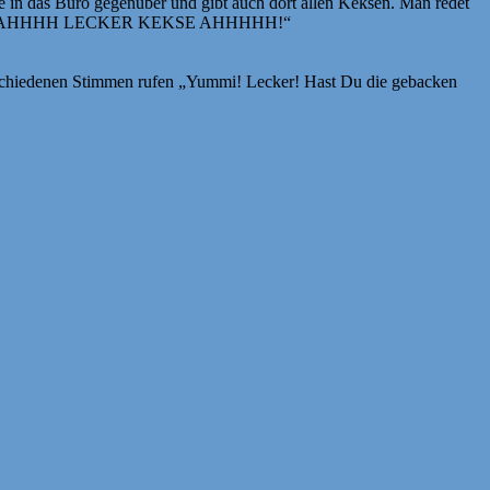
e in das Büro gegenüber und gibt auch dort allen Keksen. Man redet
wieder „AAAHHHH LECKER KEKSE AHHHHH!“
verschiedenen Stimmen rufen „Yummi! Lecker! Hast Du die gebacken