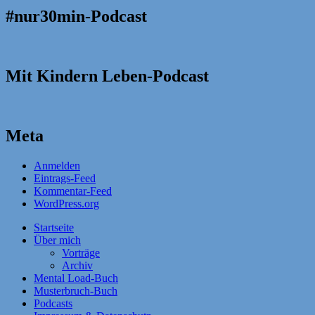
#nur30min-Podcast
Mit Kindern Leben-Podcast
Meta
Anmelden
Eintrags-Feed
Kommentar-Feed
WordPress.org
Startseite
Über mich
Vorträge
Archiv
Mental Load-Buch
Musterbruch-Buch
Podcasts