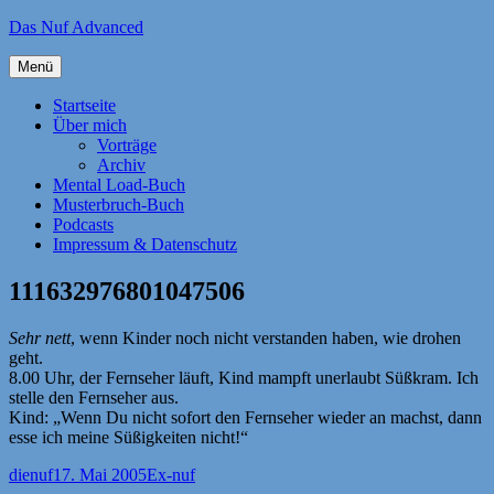
Zum
Das Nuf Advanced
Inhalt
springen
Menü
Startseite
Über mich
Vorträge
Archiv
Mental Load-Buch
Musterbruch-Buch
Podcasts
Impressum & Datenschutz
111632976801047506
Sehr nett
, wenn Kinder noch nicht verstanden haben, wie drohen
geht.
8.00 Uhr, der Fernseher läuft, Kind mampft unerlaubt Süßkram. Ich
stelle den Fernseher aus.
Kind: „Wenn Du nicht sofort den Fernseher wieder an machst, dann
esse ich meine Süßigkeiten nicht!“
Autor
Veröffentlicht
Kategorien
dienuf
17. Mai 2005
Ex-nuf
am