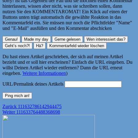
sorry! Ist das Gegenteil der Fall und sie möchten einen Kommentar
hinterlassen, wissen aber nicht, was sie schreiben sollen, dann
nutzen Sie den KOMMENTAROMAT! Ein Klick auf einen der
Buttons unten trägt automatisch die gewählte Reaktion in das
Kommentarfeld ein. Sie müssen nur noch die Pflichtfelder "Name"
und "E-Mail" ausfüllen und den Kommentar abschicken
Du hast einen Artikel geschrieben, der sich auf meinen Artikel
bezieht und er soll hier erscheinen? Einfach die URL eingeben. Du
willst Deinen Artikel wieder entfernen? Dann die URL erneut
eingeben.
Weitere Informationen
)
URL/Permalink deines Artikels
Beitragsnavigation
Vorheriger
Zurück
111632786142944475
Nächster
Beitrag:
Weiter
111633764488368698
Beitrag: