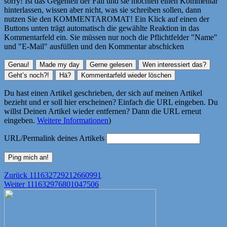
sorry! Ist das Gegenteil der Fall und sie möchten einen Kommentar
hinterlassen, wissen aber nicht, was sie schreiben sollen, dann
nutzen Sie den KOMMENTAROMAT! Ein Klick auf einen der
Buttons unten trägt automatisch die gewählte Reaktion in das
Kommentarfeld ein. Sie müssen nur noch die Pflichtfelder "Name"
und "E-Mail" ausfüllen und den Kommentar abschicken
Du hast einen Artikel geschrieben, der sich auf meinen Artikel
bezieht und er soll hier erscheinen? Einfach die URL eingeben. Du
willst Deinen Artikel wieder entfernen? Dann die URL erneut
eingeben.
Weitere Informationen
)
URL/Permalink deines Artikels
Beitragsnavigation
Vorheriger
Zurück
111632729212660991
Nächster
Beitrag:
Weiter
111632976801047506
Beitrag: