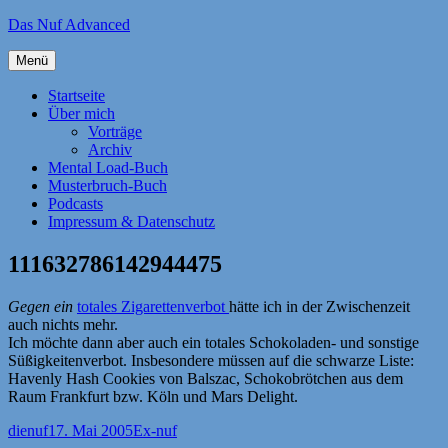
Zum
Das Nuf Advanced
Inhalt
springen
Menü
Startseite
Über mich
Vorträge
Archiv
Mental Load-Buch
Musterbruch-Buch
Podcasts
Impressum & Datenschutz
111632786142944475
Gegen ein
totales Zigarettenverbot
hätte ich in der Zwischenzeit
auch nichts mehr.
Ich möchte dann aber auch ein totales Schokoladen- und sonstige
Süßigkeitenverbot. Insbesondere müssen auf die schwarze Liste:
Havenly Hash Cookies von Balszac, Schokobrötchen aus dem
Raum Frankfurt bzw. Köln und Mars Delight.
Autor
Veröffentlicht
Kategorien
dienuf
17. Mai 2005
Ex-nuf
am