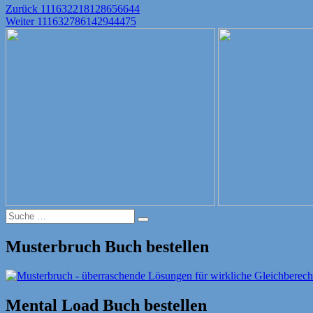
Beitragsnavigation
Vorheriger
Zurück
111632218128656644
Nächster
Beitrag:
Weiter
111632786142944475
Beitrag:
Suche
Suche
nach:
Musterbruch Buch bestellen
Mental Load Buch bestellen