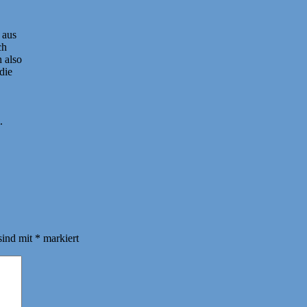
 aus
ch
 also
die
.
sind mit
*
markiert