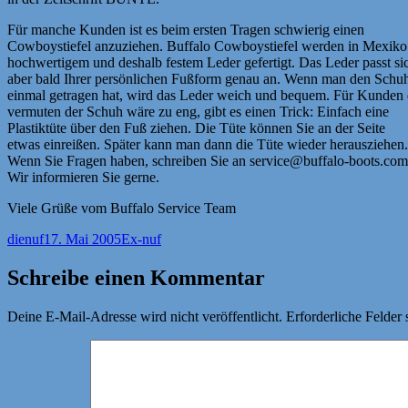
Für manche Kunden ist es beim ersten Tragen schwierig einen
Cowboystiefel anzuziehen. Buffalo Cowboystiefel werden in Mexiko
hochwertigem und deshalb festem Leder gefertigt. Das Leder passt si
aber bald Ihrer persönlichen Fußform genau an. Wenn man den Schuh
einmal getragen hat, wird das Leder weich und bequem. Für Kunden 
vermuten der Schuh wäre zu eng, gibt es einen Trick: Einfach eine
Plastiktüte über den Fuß ziehen. Die Tüte können Sie an der Seite
etwas einreißen. Später kann man dann die Tüte wieder herausziehen.
Wenn Sie Fragen haben, schreiben Sie an service@buffalo-boots.com
Wir informieren Sie gerne.
Viele Grüße vom Buffalo Service Team
Autor
Veröffentlicht
Kategorien
dienuf
17. Mai 2005
Ex-nuf
am
Schreibe einen Kommentar
Deine E-Mail-Adresse wird nicht veröffentlicht.
Erforderliche Felder 