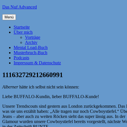
Zum
Das Nuf Advanced
Inhalt
springen
Menü
Startseite
Über mich
Vorträge
Archiv
Mental Load-Buch
Musterbruch-Buch
Podcasts
Impressum & Datenschutz
111632729212660991
Alberner
hätte ich selbst nicht sein können:
Liebe BUFFALO-Kundin, lieber BUFFALO-Kunde!
Unsere Trendscouts sind gestern aus London zurückgekommen. Das 
was sie uns erzählt haben: „Alle tragen nur noch Cowboystiefel.“ Üb
Jeans – aber auch zu weiten Röcken sieht das super lässig aus. In der
Glamour wurden unsere Cowboystiefel bereits vorgestellt, nächste W
in der Zeitschrift BUNTE.