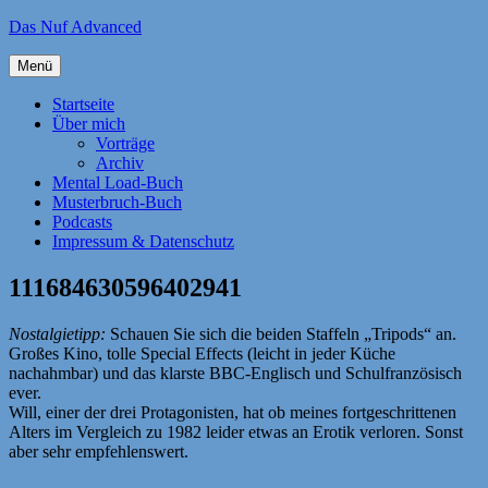
Zum
Das Nuf Advanced
Inhalt
springen
Menü
Startseite
Über mich
Vorträge
Archiv
Mental Load-Buch
Musterbruch-Buch
Podcasts
Impressum & Datenschutz
111684630596402941
Nostalgietipp:
Schauen Sie sich die beiden Staffeln „Tripods“ an.
Großes Kino, tolle Special Effects (leicht in jeder Küche
nachahmbar) und das klarste BBC-Englisch und Schulfranzösisch
ever.
Will, einer der drei Protagonisten, hat ob meines fortgeschrittenen
Alters im Vergleich zu 1982 leider etwas an Erotik verloren. Sonst
aber sehr empfehlenswert.