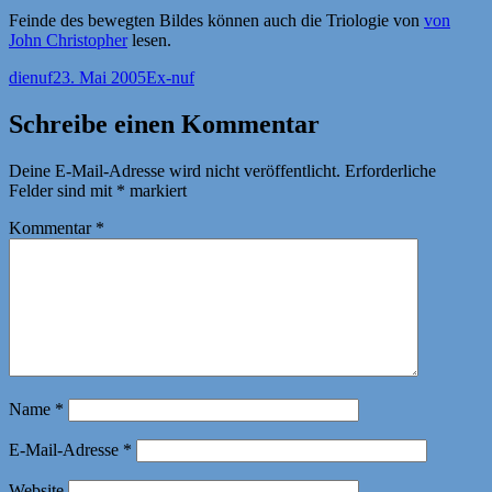
Feinde des bewegten Bildes können auch die Triologie von
von
John Christopher
lesen.
Autor
Veröffentlicht
Kategorien
dienuf
23. Mai 2005
Ex-nuf
am
Schreibe einen Kommentar
Deine E-Mail-Adresse wird nicht veröffentlicht.
Erforderliche
Felder sind mit
*
markiert
Kommentar
*
Name
*
E-Mail-Adresse
*
Website