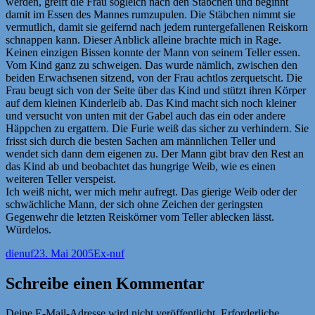
werden, greift die Frau sogleich nach den Stäbchen und beginnt
damit im Essen des Mannes rumzupulen. Die Stäbchen nimmt sie
vermutlich, damit sie geifernd nach jedem runtergefallenen Reiskorn
schnappen kann. Dieser Anblick alleine brachte mich in Rage.
Keinen einzigen Bissen konnte der Mann von seinem Teller essen.
Vom Kind ganz zu schweigen. Das wurde nämlich, zwischen den
beiden Erwachsenen sitzend, von der Frau achtlos zerquetscht. Die
Frau beugt sich von der Seite über das Kind und stützt ihren Körper
auf dem kleinen Kinderleib ab. Das Kind macht sich noch kleiner
und versucht von unten mit der Gabel auch das ein oder andere
Häppchen zu ergattern. Die Furie weiß das sicher zu verhindern. Sie
frisst sich durch die besten Sachen am männlichen Teller und
wendet sich dann dem eigenen zu. Der Mann gibt brav den Rest an
das Kind ab und beobachtet das hungrige Weib, wie es einen
weiteren Teller verspeist.
Ich weiß nicht, wer mich mehr aufregt. Das gierige Weib oder der
schwächliche Mann, der sich ohne Zeichen der geringsten
Gegenwehr die letzten Reiskörner vom Teller ablecken lässt.
Würdelos.
Autor
Veröffentlicht
Kategorien
dienuf
23. Mai 2005
Ex-nuf
am
Schreibe einen Kommentar
Deine E-Mail-Adresse wird nicht veröffentlicht.
Erforderliche