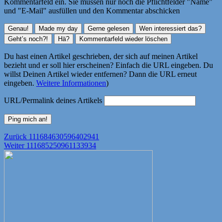
Kommentarfeld ein. Sie müssen nur noch die Pflichtfelder "Name"
und "E-Mail" ausfüllen und den Kommentar abschicken
Du hast einen Artikel geschrieben, der sich auf meinen Artikel
bezieht und er soll hier erscheinen? Einfach die URL eingeben. Du
willst Deinen Artikel wieder entfernen? Dann die URL erneut
eingeben.
Weitere Informationen
)
URL/Permalink deines Artikels
Beitragsnavigation
Vorheriger
Zurück
111684630596402941
Nächster
Beitrag:
Weiter
111685250961133934
Beitrag: