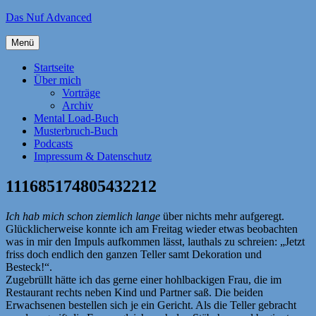
Zum
Das Nuf Advanced
Inhalt
springen
Menü
Startseite
Über mich
Vorträge
Archiv
Mental Load-Buch
Musterbruch-Buch
Podcasts
Impressum & Datenschutz
111685174805432212
Ich hab mich schon ziemlich lange
über nichts mehr aufgeregt.
Glücklicherweise konnte ich am Freitag wieder etwas beobachten
was in mir den Impuls aufkommen lässt, lauthals zu schreien: „Jetzt
friss doch endlich den ganzen Teller samt Dekoration und
Besteck!“.
Zugebrüllt hätte ich das gerne einer hohlbackigen Frau, die im
Restaurant rechts neben Kind und Partner saß. Die beiden
Erwachsenen bestellen sich je ein Gericht. Als die Teller gebracht