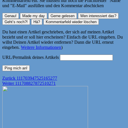
Kommentarfeld ein. Sie müssen nur noch die Pflichtfelder "Name"
und "E-Mail" ausfüllen und den Kommentar abschicken
Du hast einen Artikel geschrieben, der sich auf meinen Artikel
bezieht und er soll hier erscheinen? Einfach die URL eingeben. Du
willst Deinen Artikel wieder entfernen? Dann die URL erneut
eingeben.
Weitere Informationen
)
URL/Permalink deines Artikels
Beitragsnavigation
Vorheriger
Zurück
111703947525165277
Nächster
Beitrag:
Weiter
111708827872510271
Beitrag: