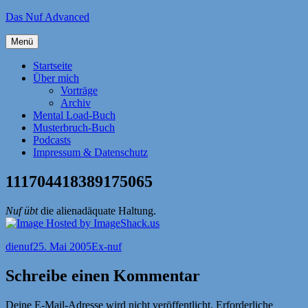
Zum
Das Nuf Advanced
Inhalt
springen
Menü
Startseite
Über mich
Vorträge
Archiv
Mental Load-Buch
Musterbruch-Buch
Podcasts
Impressum & Datenschutz
111704418389175065
Nuf übt
die alienadäquate Haltung.
Autor
Veröffentlicht
Kategorien
dienuf
25. Mai 2005
Ex-nuf
am
Schreibe einen Kommentar
Deine E-Mail-Adresse wird nicht veröffentlicht.
Erforderliche