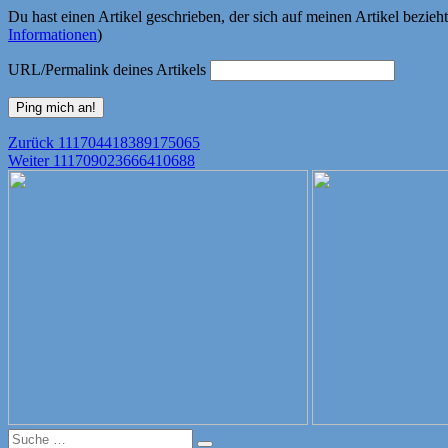
Du hast einen Artikel geschrieben, der sich auf meinen Artikel bezie
Informationen
)
URL/Permalink deines Artikels
Beitragsnavigation
Vorheriger
Zurück
111704418389175065
Nächster
Beitrag:
Weiter
111709023666410688
Beitrag:
Suche