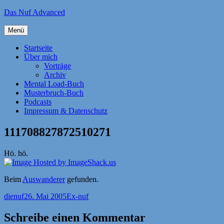
Zum
Das Nuf Advanced
Inhalt
springen
Menü
Startseite
Über mich
Vorträge
Archiv
Mental Load-Buch
Musterbruch-Buch
Podcasts
Impressum & Datenschutz
111708827872510271
Hö. hö.
Beim
Auswanderer
gefunden.
Autor
Veröffentlicht
Kategorien
dienuf
26. Mai 2005
Ex-nuf
am
Schreibe einen Kommentar