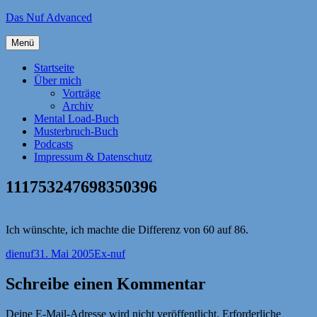
Zum
Das Nuf Advanced
Inhalt
springen
Menü
Startseite
Über mich
Vorträge
Archiv
Mental Load-Buch
Musterbruch-Buch
Podcasts
Impressum & Datenschutz
111753247698350396
Ich wünschte, ich machte die Differenz von 60 auf 86.
Autor
Veröffentlicht
Kategorien
dienuf
31. Mai 2005
Ex-nuf
am
Schreibe einen Kommentar
Deine E-Mail-Adresse wird nicht veröffentlicht.
Erforderliche