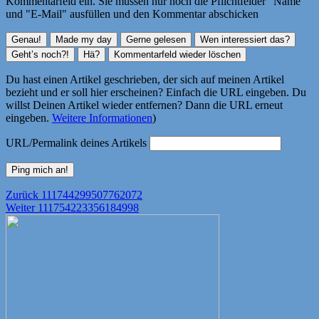
Kommentarfeld ein. Sie müssen nur noch die Pflichtfelder "Name"
und "E-Mail" ausfüllen und den Kommentar abschicken
Du hast einen Artikel geschrieben, der sich auf meinen Artikel
bezieht und er soll hier erscheinen? Einfach die URL eingeben. Du
willst Deinen Artikel wieder entfernen? Dann die URL erneut
eingeben.
Weitere Informationen
)
URL/Permalink deines Artikels
Beitragsnavigation
Vorheriger
Zurück
111744299507762072
Nächster
Beitrag:
Weiter
111754223356184998
Beitrag: