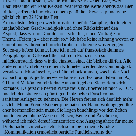
Unser Einkauf besteht, wie üblich, aus 52 Flaschen Bier, zwei
Baguettes und ein Paar Keksen. Während die Kerle abends das Bier
trinken, erfreue ich mich an einem gekühlten Seven-up und gehe
pünktlich um 22 Uhr ins Bett.
Am nächsten Morgen weckt uns der Chef de Camping, der in einer
unglaublichen Geschwindigkeit und ohne Rücksicht auf den
Aspekt, dass wir im Grunde noch schlafen, einen Vortrag zum
Thema „Feiern ja – aber nicht so.“ Ich habe keine Ahnung wovon er
spricht und während ich noch darüber nachdenke was er gegen
Seven-up haben könnte, höre ich mich auf französisch dummes
Zeug plappern. Offensichtlich ist mein Französisch so
mitleiderregend, dass wir die einzigen sind, die bleiben dürfen. Alle
anderen im Umfeld von einem Kilometer werden des Campingplatz
verwiesen. Ich wünschte, ich hätte mitbekommen, was in der Nacht
vor sich ging. Ärgerlicherweise habe ich zu fest geschlafen und A.,
CH. und M. können mir keine Auskunft geben. Sie wirken leicht
komatös. Da jetzt die besten Plätze frei sind, überreden mich A., Ch.
und M. den strategisch günstigen Platz neben Duschen und
sanitären Anlagen zu nehmen. Die Herren freuen sich deutlich mehr
als ich. Meine Freude ist eher pragmatischer Natur, wohingegen ihre
eher hormoneller sein muss. Sie liegen bäuchlings vor den Zelten
und teilen weibliche Wesen in Busen, Beine und Ärsche ein,
während ich mich darauf konzentriere eine Ausgangsthese für meine
Diplomarbeit zu entwickeln. Ich schreibe in meine Kladde
„Kommunikation ermöglicht partielle Parallelisierung der