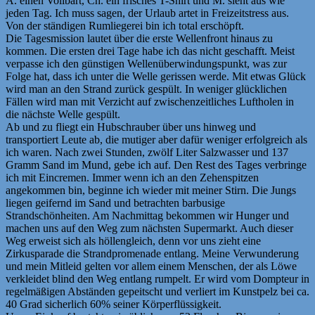
A. einen Vollbart, Ch. ein frisches T-Shirt und M. sieht aus wie
jeden Tag. Ich muss sagen, der Urlaub artet in Freizeitstress aus.
Von der ständigen Rumliegerei bin ich total erschöpft.
Die Tagesmission lautet über die erste Wellenfront hinaus zu
kommen. Die ersten drei Tage habe ich das nicht geschafft. Meist
verpasse ich den günstigen Wellenüberwindungspunkt, was zur
Folge hat, dass ich unter die Welle gerissen werde. Mit etwas Glück
wird man an den Strand zurück gespült. In weniger glücklichen
Fällen wird man mit Verzicht auf zwischenzeitliches Luftholen in
die nächste Welle gespült.
Ab und zu fliegt ein Hubschrauber über uns hinweg und
transportiert Leute ab, die mutiger aber dafür weniger erfolgreich als
ich waren. Nach zwei Stunden, zwölf Liter Salzwasser und 137
Gramm Sand im Mund, gebe ich auf. Den Rest des Tages verbringe
ich mit Eincremen. Immer wenn ich an den Zehenspitzen
angekommen bin, beginne ich wieder mit meiner Stirn. Die Jungs
liegen geifernd im Sand und betrachten barbusige
Strandschönheiten. Am Nachmittag bekommen wir Hunger und
machen uns auf den Weg zum nächsten Supermarkt. Auch dieser
Weg erweist sich als höllengleich, denn vor uns zieht eine
Zirkusparade die Strandpromenade entlang. Meine Verwunderung
und mein Mitleid gelten vor allem einem Menschen, der als Löwe
verkleidet blind den Weg entlang rumpelt. Er wird vom Dompteur in
regelmäßigen Abständen gepeitscht und verliert im Kunstpelz bei ca.
40 Grad sicherlich 60% seiner Körperflüssigkeit.