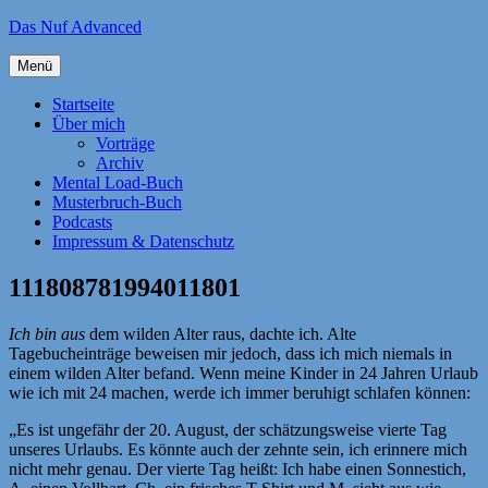
Zum
Das Nuf Advanced
Inhalt
springen
Menü
Startseite
Über mich
Vorträge
Archiv
Mental Load-Buch
Musterbruch-Buch
Podcasts
Impressum & Datenschutz
111808781994011801
Ich bin aus
dem wilden Alter raus, dachte ich. Alte
Tagebucheinträge beweisen mir jedoch, dass ich mich niemals in
einem wilden Alter befand. Wenn meine Kinder in 24 Jahren Urlaub
wie ich mit 24 machen, werde ich immer beruhigt schlafen können:
„Es ist ungefähr der 20. August, der schätzungsweise vierte Tag
unseres Urlaubs. Es könnte auch der zehnte sein, ich erinnere mich
nicht mehr genau. Der vierte Tag heißt: Ich habe einen Sonnestich,