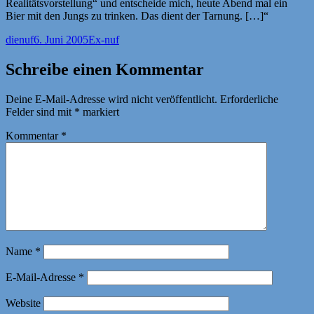
Realitätsvorstellung“ und entscheide mich, heute Abend mal ein
Bier mit den Jungs zu trinken. Das dient der Tarnung. […]“
Autor
Veröffentlicht
Kategorien
dienuf
6. Juni 2005
Ex-nuf
am
Schreibe einen Kommentar
Deine E-Mail-Adresse wird nicht veröffentlicht.
Erforderliche
Felder sind mit
*
markiert
Kommentar
*
Name
*
E-Mail-Adresse
*
Website