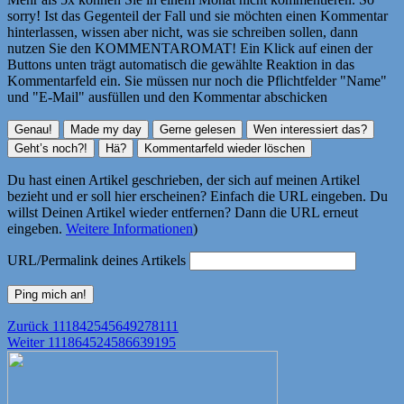
sorry! Ist das Gegenteil der Fall und sie möchten einen Kommentar
hinterlassen, wissen aber nicht, was sie schreiben sollen, dann
nutzen Sie den KOMMENTAROMAT! Ein Klick auf einen der
Buttons unten trägt automatisch die gewählte Reaktion in das
Kommentarfeld ein. Sie müssen nur noch die Pflichtfelder "Name"
und "E-Mail" ausfüllen und den Kommentar abschicken
Du hast einen Artikel geschrieben, der sich auf meinen Artikel
bezieht und er soll hier erscheinen? Einfach die URL eingeben. Du
willst Deinen Artikel wieder entfernen? Dann die URL erneut
eingeben.
Weitere Informationen
)
URL/Permalink deines Artikels
Beitragsnavigation
Vorheriger
Zurück
111842545649278111
Nächster
Beitrag:
Weiter
111864524586639195
Beitrag: