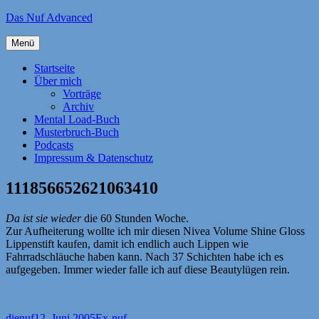
Zum
Das Nuf Advanced
Inhalt
springen
Menü
Startseite
Über mich
Vorträge
Archiv
Mental Load-Buch
Musterbruch-Buch
Podcasts
Impressum & Datenschutz
111856652621063410
Da ist sie wieder
die 60 Stunden Woche.
Zur Aufheiterung wollte ich mir diesen Nivea Volume Shine Gloss
Lippenstift kaufen, damit ich endlich auch Lippen wie
Fahrradschläuche haben kann. Nach 37 Schichten habe ich es
aufgegeben. Immer wieder falle ich auf diese Beautylügen rein.
Autor
Veröffentlicht
Kategorien
dienuf
12. Juni 2005
Ex-nuf