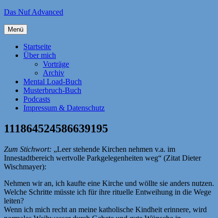
Zum
Das Nuf Advanced
Inhalt
springen
Menü
Startseite
Über mich
Vorträge
Archiv
Mental Load-Buch
Musterbruch-Buch
Podcasts
Impressum & Datenschutz
111864524586639195
Zum Stichwort:
„Leer stehende Kirchen nehmen v.a. im
Innestadtbereich wertvolle Parkgelegenheiten weg“ (Zitat Dieter
Wischmayer):
Nehmen wir an, ich kaufte eine Kirche und wöllte sie anders nutzen.
Welche Schritte müsste ich für ihre rituelle Entweihung in die Wege
leiten?
Wenn ich mich recht an meine katholische Kindheit erinnere, wird