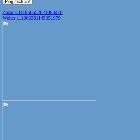
Beitragsnavigation
Vorheriger
Zurück
111856652621063410
Nächster
Beitrag:
Weiter
111868361145351979
Beitrag: