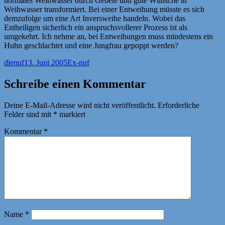
normales Weihwasser durch Gebete und gute Wünsche in
Weihwasser transformiert. Bei einer Entweihung müsste es sich
demzufolge um eine Art Inversweihe handeln. Wobei das
Entheiligen sicherlich ein anspruchsvollerer Prozess ist als
umgekehrt. Ich nehme an, bei Entweihungen muss mindestens ein
Huhn geschlachtet und eine Jungfrau gepoppt werden?
Autor
Veröffentlicht
Kategorien
dienuf
13. Juni 2005
Ex-nuf
am
Schreibe einen Kommentar
Deine E-Mail-Adresse wird nicht veröffentlicht.
Erforderliche
Felder sind mit
*
markiert
Kommentar
*
Name
*