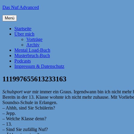
Zum
Das Nuf Advanced
Inhalt
springen
Menü
Startseite
Über mich
Vorträge
Archiv
Mental Load-Buch
Musterbruch-Buch
Podcasts
Impressum & Datenschutz
111997655613233163
Schulsport war
mir immer ein Graus. Irgendwann bin ich nicht mehr
Bereits in der 13. Klasse wohnte ich nicht mehr zuhause. Mit Vorlieb
Soundso-Schule in Erlangen.
– Ahhh, sind Sie Schülerin?
– Jepp.
– Welche Klasse denn?
– 13.
– Sind Sie zufällig Nuf?