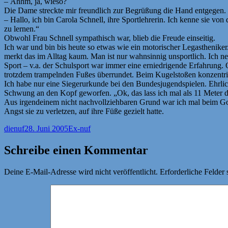
– Ähhm, ja, wieso?
Die Dame streckte mir freundlich zur Begrüßung die Hand entgegen.
– Hallo, ich bin Carola Schnell, ihre Sportlehrerin. Ich kenne sie von 
zu lernen.“
Obwohl Frau Schnell sympathisch war, blieb die Freude einseitig.
Ich war und bin bis heute so etwas wie ein motorischer Legastheniker
merkt das im Alltag kaum. Man ist nur wahnsinnig unsportlich. Ich n
Sport – v.a. der Schulsport war immer eine erniedrigende Erfahrung. 
trotzdem trampelnden Fußes überrundet. Beim Kugelstoßen konzentrie
Ich habe nur eine Siegerurkunde bei den Bundesjugendspielen. Ehrlich
Schwung an den Kopf geworfen. „Ok, das lass ich mal als 11 Meter du
Aus irgendeinem nicht nachvollziehbaren Grund war ich mal beim Got
Angst sie zu verletzen, auf ihre Füße gezielt hatte.
Autor
Veröffentlicht
Kategorien
dienuf
28. Juni 2005
Ex-nuf
am
Schreibe einen Kommentar
Deine E-Mail-Adresse wird nicht veröffentlicht.
Erforderliche Felder 