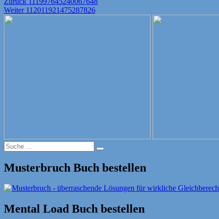
Beitragsnavigation
Vorheriger
Zurück
111997645240067648
Nächster
Beitrag:
Weiter
112011921475287826
Beitrag:
Suche
Suche
nach:
Musterbruch Buch bestellen
Mental Load Buch bestellen