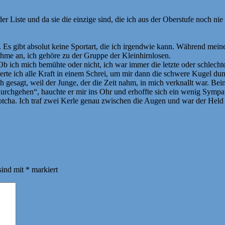
der Liste und da sie die einzige sind, die ich aus der Oberstufe noch ni
. Es gibt absolut keine Sportart, die ich irgendwie kann. Während mei
ehme an, ich gehöre zu der Gruppe der Kleinhirnlosen.
Ob ich mich bemühte oder nicht, ich war immer die letzte oder schlech
rte ich alle Kraft in einem Schrei, um mir dann die schwere Kugel du
 gesagt, weil der Junge, der die Zeit nahm, in mich verknallt war. Beim
rchgehen“, hauchte er mir ins Ohr und erhoffte sich ein wenig Sympat
cha. Ich traf zwei Kerle genau zwischen die Augen und war der Held d
sind mit
*
markiert