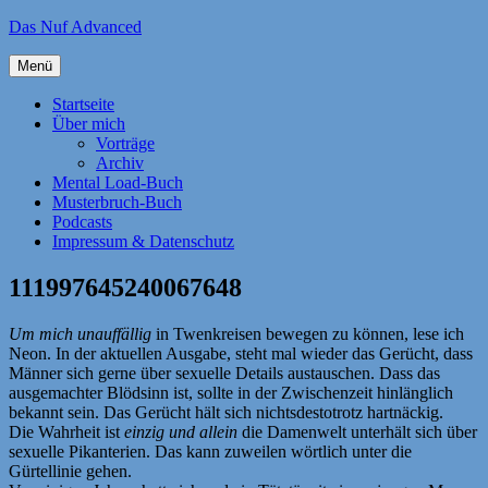
Zum
Das Nuf Advanced
Inhalt
springen
Menü
Startseite
Über mich
Vorträge
Archiv
Mental Load-Buch
Musterbruch-Buch
Podcasts
Impressum & Datenschutz
111997645240067648
Um mich unauffällig
in Twenkreisen bewegen zu können, lese ich
Neon. In der aktuellen Ausgabe, steht mal wieder das Gerücht, dass
Männer sich gerne über sexuelle Details austauschen. Dass das
ausgemachter Blödsinn ist, sollte in der Zwischenzeit hinlänglich
bekannt sein. Das Gerücht hält sich nichtsdestotrotz hartnäckig.
Die Wahrheit ist
einzig und allein
die Damenwelt unterhält sich über
sexuelle Pikanterien. Das kann zuweilen wörtlich unter die
Gürtellinie gehen.