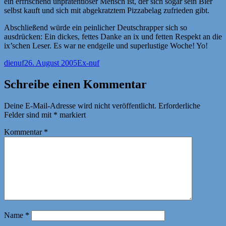
ein erfrischend unprätentiöser Mensch ist, der sich sogar sein Bier
selbst kauft und sich mit abgekratztem Pizzabelag zufrieden gibt.
Abschließend würde ein peinlicher Deutschrapper sich so
ausdrücken: Ein dickes, fettes Danke an ix und fetten Respekt an die
ix’schen Leser. Es war ne endgeile und superlustige Woche! Yo!
Autor
Veröffentlicht
Kategorien
dienuf
26. August 2005
Ex-nuf
am
Schreibe einen Kommentar
Deine E-Mail-Adresse wird nicht veröffentlicht.
Erforderliche
Felder sind mit
*
markiert
Kommentar
*
Name
*