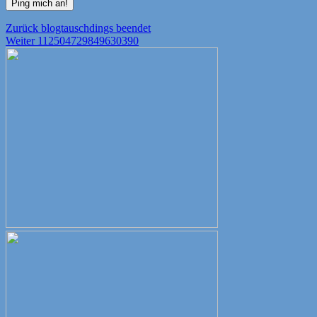
Beitragsnavigation
Vorheriger
Zurück
blogtauschdings beendet
Nächster
Beitrag:
Weiter
112504729849630390
Beitrag: