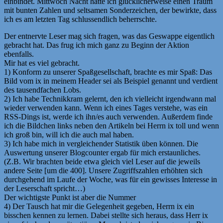
einbindet. Mittwoch Nacht hatte ich glücklicherweise einen Traum
mit bunten Zahlen und seltsamen Sonderzeichen, der bewirkte, dass
ich es am letzten Tag schlussendlich beherrschte.
Der entnervte Leser mag sich fragen, was das Geswappe eigentlich
gebracht hat. Das frug ich mich ganz zu Beginn der Aktion
ebenfalls.
Mir hat es viel gebracht.
1) Konform zu unserer Spaßgesellschaft, brachte es mir Spaß: Das
Bild vom ix in meinem Header sei als Beispiel genannt und verdient
des tausendfachen Lobs.
2) Ich habe Technikkram gelernt, den ich vielleicht irgendwann mal
wieder verwenden kann. Wenn ich eines Tages verstehe, was ein
RSS-Dings ist, werde ich ihn/es auch verwenden. Außerdem finde
ich die Bildchen links neben den Artikeln bei Herrn ix toll und wenn
ich groß bin, will ich die auch mal haben.
3) Ich habe mich in vergleichender Statistik üben können. Die
Auswertung unserer Blogcounter ergab für mich erstaunliches.
(Z.B. Wir brachten beide etwa gleich viel Leser auf die jeweils
andere Seite [um die 400]. Unsere Zugriffszahlen erhöhten sich
durchgehend im Laufe der Woche, was für ein gewisses Interesse in
der Leserschaft spricht…)
Der wichtigste Punkt ist aber die Nummer
4) Der Tausch hat mir die Gelegenheit gegeben, Herrn ix ein
bisschen kennen zu lernen. Dabei stellte sich heraus, dass Herr ix