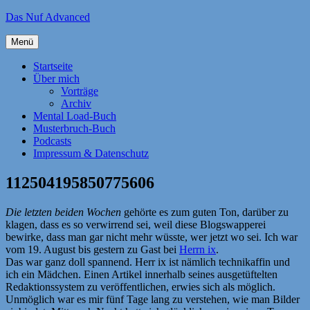
Zum
Das Nuf Advanced
Inhalt
springen
Menü
Startseite
Über mich
Vorträge
Archiv
Mental Load-Buch
Musterbruch-Buch
Podcasts
Impressum & Datenschutz
112504195850775606
Die letzten beiden Wochen
gehörte es zum guten Ton, darüber zu
klagen, dass es so verwirrend sei, weil diese Blogswapperei
bewirke, dass man gar nicht mehr wüsste, wer jetzt wo sei. Ich war
vom 19. August bis gestern zu Gast bei
Herrn ix
.
Das war ganz doll spannend. Herr ix ist nämlich technikaffin und
ich ein Mädchen. Einen Artikel innerhalb seines ausgetüftelten
Redaktionssystem zu veröffentlichen, erwies sich als möglich.
Unmöglich war es mir fünf Tage lang zu verstehen, wie man Bilder