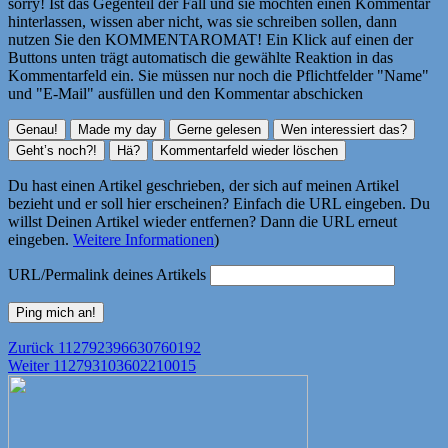
sorry! Ist das Gegenteil der Fall und sie möchten einen Kommentar
hinterlassen, wissen aber nicht, was sie schreiben sollen, dann
nutzen Sie den KOMMENTAROMAT! Ein Klick auf einen der
Buttons unten trägt automatisch die gewählte Reaktion in das
Kommentarfeld ein. Sie müssen nur noch die Pflichtfelder "Name"
und "E-Mail" ausfüllen und den Kommentar abschicken
Du hast einen Artikel geschrieben, der sich auf meinen Artikel
bezieht und er soll hier erscheinen? Einfach die URL eingeben. Du
willst Deinen Artikel wieder entfernen? Dann die URL erneut
eingeben.
Weitere Informationen
)
URL/Permalink deines Artikels
Beitragsnavigation
Vorheriger
Zurück
112792396630760192
Nächster
Beitrag:
Weiter
112793103602210015
Beitrag: