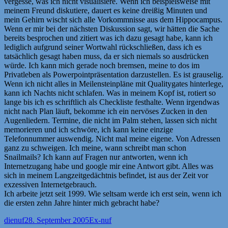
vergesse, was ich nicht visualisiere. Wenn ich beispielsweise mit
meinem Freund diskutiere, dauert es keine dreißig Minuten und
mein Gehirn wischt sich alle Vorkommnisse aus dem Hippocampus.
Wenn er mir bei der nächsten Diskussion sagt, wir hätten die Sache
bereits besprochen und zitiert was ich dazu gesagt habe, kann ich
lediglich aufgrund seiner Wortwahl rückschließen, dass ich es
tatsächlich gesagt haben muss, da er sich niemals so ausdrücken
würde. Ich kann mich gerade noch bremsen, meine to dos im
Privatleben als Powerpointpräsentation darzustellen. Es ist grauselig.
Wenn ich nicht alles in Meilensteinpläne mit Qualitygates hinterlege,
kann ich Nachts nicht schlafen. Was in meinem Kopf ist, rotiert so
lange bis ich es schriftlich als Checkliste festhalte. Wenn irgendwas
nicht nach Plan läuft, bekomme ich ein nervöses Zucken in den
Augenliedern. Termine, die nicht im Palm stehen, lassen sich nicht
memorieren und ich schwöre, ich kann keine einzige
Telefonnummer auswendig. Nicht mal meine eigene. Von Adressen
ganz zu schweigen. Ich meine, wann schreibt man schon
Snailmails? Ich kann auf Fragen nur antworten, wenn ich
Internetzugang habe und google mir eine Antwort gibt. Alles was
sich in meinem Langzeitgedächtnis befindet, ist aus der Zeit vor
exzessiven Internetgebrauch.
Ich arbeite jetzt seit 1999. Wie seltsam werde ich erst sein, wenn ich
die ersten zehn Jahre hinter mich gebracht habe?
Autor
Veröffentlicht
Kategorien
dienuf
28. September 2005
Ex-nuf