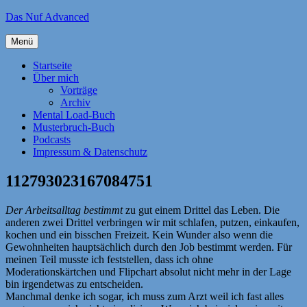
Zum
Das Nuf Advanced
Inhalt
springen
Menü
Startseite
Über mich
Vorträge
Archiv
Mental Load-Buch
Musterbruch-Buch
Podcasts
Impressum & Datenschutz
112793023167084751
Der Arbeitsalltag bestimmt
zu gut einem Drittel das Leben. Die
anderen zwei Drittel verbringen wir mit schlafen, putzen, einkaufen,
kochen und ein bisschen Freizeit. Kein Wunder also wenn die
Gewohnheiten hauptsächlich durch den Job bestimmt werden. Für
meinen Teil musste ich feststellen, dass ich ohne
Moderationskärtchen und Flipchart absolut nicht mehr in der Lage
bin irgendetwas zu entscheiden.
Manchmal denke ich sogar, ich muss zum Arzt weil ich fast alles