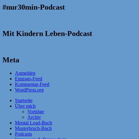
#nur30min-Podcast
Mit Kindern Leben-Podcast
Meta
Anmelden
Eintrags-Feed
Kommentar-Feed
WordPress.org
Startseite
Über mich
Vorträge
Archiv
Mental Load-Buch
Musterbruch-Buch
Podcasts