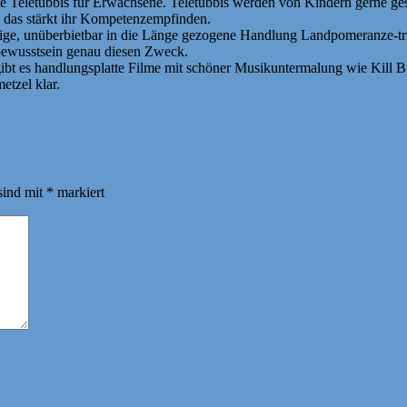
wie Teletubbis für Erwachsene. Teletubbis werden von Kindern gerne 
d das stärkt ihr Kompetenzempfinden.
eilige, unüberbietbar in die Länge gezogene Handlung Landpomeranze-tr
bstbewusstsein genau diesen Zweck.
ibt es handlungsplatte Filme mit schöner Musikuntermalung wie Kill Bil
etzel klar.
sind mit
*
markiert