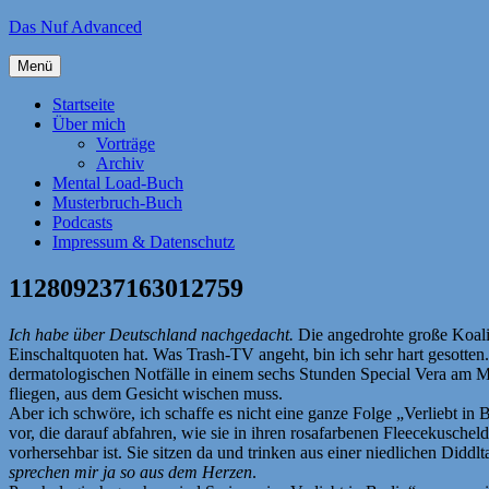
Zum
Das Nuf Advanced
Inhalt
springen
Menü
Startseite
Über mich
Vorträge
Archiv
Mental Load-Buch
Musterbruch-Buch
Podcasts
Impressum & Datenschutz
112809237163012759
Ich habe über Deutschland nachgedacht.
Die angedrohte große Koalit
Einschaltquoten hat. Was Trash-TV angeht, bin ich sehr hart gesotten
dermatologischen Notfälle in einem sechs Stunden Special Vera am Mi
fliegen, aus dem Gesicht wischen muss.
Aber ich schwöre, ich schaffe es nicht eine ganze Folge „Verliebt in B
vor, die darauf abfahren, wie sie in ihren rosafarbenen Fleecekuschel
vorhersehbar ist. Sie sitzen da und trinken aus einer niedlichen Did
sprechen mir ja so aus dem Herzen
.