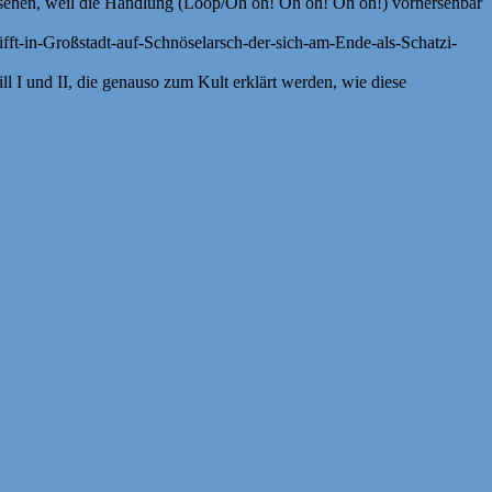
gesehen, weil die Handlung (Loop/Oh oh! Oh oh! Oh oh!) vorhersehbar
ifft-in-Großstadt-auf-Schnöselarsch-der-sich-am-Ende-als-Schatzi-
l I und II, die genauso zum Kult erklärt werden, wie diese