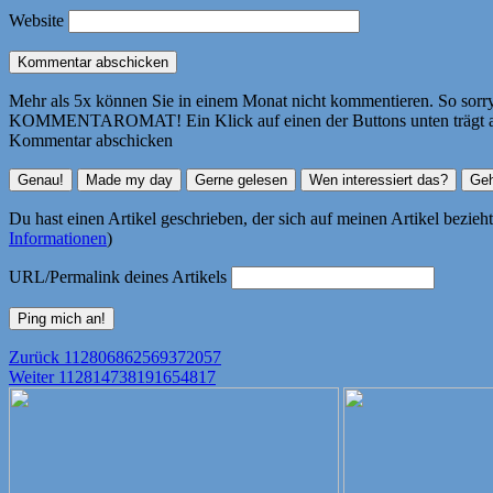
Website
Mehr als 5x können Sie in einem Monat nicht kommentieren. So sorry! 
KOMMENTAROMAT! Ein Klick auf einen der Buttons unten trägt autom
Kommentar abschicken
Du hast einen Artikel geschrieben, der sich auf meinen Artikel bezie
Informationen
)
URL/Permalink deines Artikels
Beitragsnavigation
Vorheriger
Zurück
112806862569372057
Nächster
Beitrag:
Weiter
112814738191654817
Beitrag: