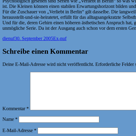
Psychologisch gesehen sind Serien wie „Verliebt in Berlin“ so was 
ist. Die Kleinen können einen stabilen Erwartungshorizont bilden un
Für die Zuschauer von „Verliebt in Berlin“ gilt dasselbe. Die langw
herausstellt-und-sie-heiratetet, erfüllt für das alltagsangekratzte Sel
Und für die, deren Gehirn einen höheren ästhetischen Anspruch hat, g
unmögliche Serie. Da ist der Ausgang auch schon vor dem ersten Gem
Autor
Veröffentlicht
Kategorien
dienuf
30. September 2005
Ex-nuf
am
Schreibe einen Kommentar
Deine E-Mail-Adresse wird nicht veröffentlicht.
Erforderliche Felder 
Kommentar
*
Name
*
E-Mail-Adresse
*