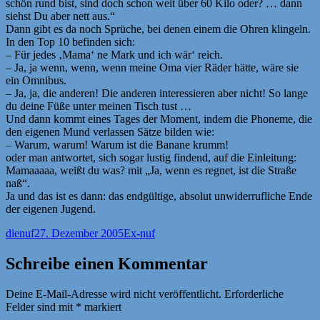
schön rund bist, sind doch schon weit über 60 Kilo oder? … dann
siehst Du aber nett aus.“
Dann gibt es da noch Sprüche, bei denen einem die Ohren klingeln.
In den Top 10 befinden sich:
– Für jedes ‚Mama‘ ne Mark und ich wär‘ reich.
– Ja, ja wenn, wenn, wenn meine Oma vier Räder hätte, wäre sie
ein Omnibus.
– Ja, ja, die anderen! Die anderen interessieren aber nicht! So lange
du deine Füße unter meinen Tisch tust …
Und dann kommt eines Tages der Moment, indem die Phoneme, die
den eigenen Mund verlassen Sätze bilden wie:
– Warum, warum! Warum ist die Banane krumm!
oder man antwortet, sich sogar lustig findend, auf die Einleitung:
Mamaaaaa, weißt du was? mit „Ja, wenn es regnet, ist die Straße
naß“.
Ja und das ist es dann: das endgültige, absolut unwiderrufliche Ende
der eigenen Jugend.
Autor
Veröffentlicht
Kategorien
dienuf
27. Dezember 2005
Ex-nuf
am
Schreibe einen Kommentar
Deine E-Mail-Adresse wird nicht veröffentlicht.
Erforderliche
Felder sind mit
*
markiert