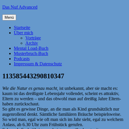
Zum
Das Nuf Advanced
Inhalt
springen
Menü
Startseite
Über mich
Vorträge
Archiv
Mental Load-Buch
Musterbruch-Buch
Podcasts
Impressum & Datenschutz
113585443290810347
Wie die Natur es genau macht,
ist unbekannt, aber sie macht es:
kaum ist das dreißigste Lebensjahr vollendet, scheint es attraktiv,
Eltern zu werden – und das obwohl man auf dreißig Jahre Eltern-
haben zurückschaut.
So gibt es gewisse Dinge, an die man als Kind grundsätzlich nur
augenrollend denkt. Sämtliche familiären Bräuche beispielsweise.
So wird man, egal wie oft man sich im Jahr sieht, egal zu welchem
Anlass, ab 6.30 Uhr zum Frühstück gerufen.