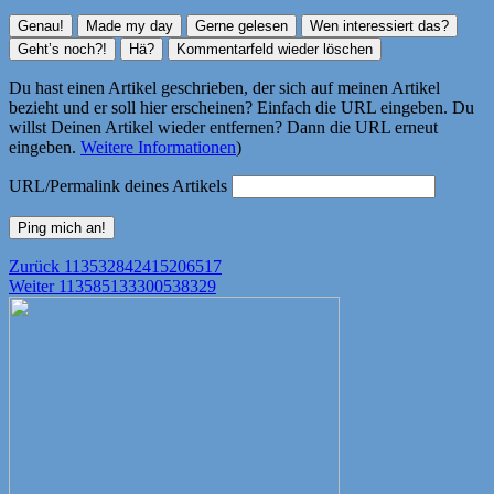
Du hast einen Artikel geschrieben, der sich auf meinen Artikel
bezieht und er soll hier erscheinen? Einfach die URL eingeben. Du
willst Deinen Artikel wieder entfernen? Dann die URL erneut
eingeben.
Weitere Informationen
)
URL/Permalink deines Artikels
Beitragsnavigation
Vorheriger
Zurück
113532842415206517
Nächster
Beitrag:
Weiter
113585133300538329
Beitrag: