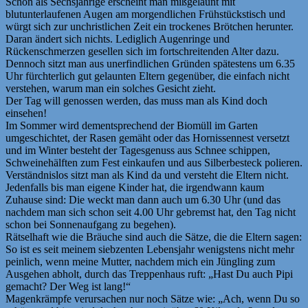
Schon als Sechsjährige erscheint man mißgelaunt mit
blutunterlaufenen Augen am morgendlichen Frühstückstisch und
würgt sich zur unchristlichen Zeit ein trockenes Brötchen herunter.
Daran ändert sich nichts. Lediglich Augenringe und
Rückenschmerzen gesellen sich im fortschreitenden Alter dazu.
Dennoch sitzt man aus unerfindlichen Gründen spätestens um 6.35
Uhr fürchterlich gut gelaunten Eltern gegenüber, die einfach nicht
verstehen, warum man ein solches Gesicht zieht.
Der Tag will genossen werden, das muss man als Kind doch
einsehen!
Im Sommer wird dementsprechend der Biomüll im Garten
umgeschichtet, der Rasen gemäht oder das Hornissennest versetzt
und im Winter besteht der Tagesgenuss aus Schnee schippen,
Schweinehälften zum Fest einkaufen und aus Silberbesteck polieren.
Verständnislos sitzt man als Kind da und versteht die Eltern nicht.
Jedenfalls bis man eigene Kinder hat, die irgendwann kaum
Zuhause sind: Die weckt man dann auch um 6.30 Uhr (und das
nachdem man sich schon seit 4.00 Uhr gebremst hat, den Tag nicht
schon bei Sonnenaufgang zu begehen).
Rätselhaft wie die Bräuche sind auch die Sätze, die die Eltern sagen:
So ist es seit meinem siebzenten Lebensjahr wenigstens nicht mehr
peinlich, wenn meine Mutter, nachdem mich ein Jüngling zum
Ausgehen abholt, durch das Treppenhaus ruft: „Hast Du auch Pipi
gemacht? Der Weg ist lang!“
Magenkrämpfe verursachen nur noch Sätze wie: „Ach, wenn Du so