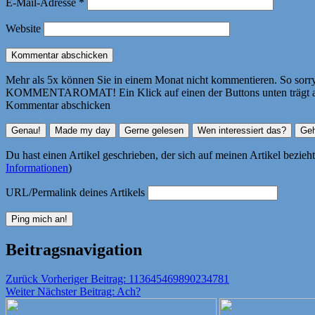
E-Mail-Adresse
*
Website
Mehr als 5x können Sie in einem Monat nicht kommentieren. So sorry! 
KOMMENTAROMAT! Ein Klick auf einen der Buttons unten trägt autom
Kommentar abschicken
Du hast einen Artikel geschrieben, der sich auf meinen Artikel bezie
Informationen
)
URL/Permalink deines Artikels
Beitragsnavigation
Zurück
Vorheriger Beitrag:
113645469890234781
Weiter
Nächster Beitrag:
Ach?