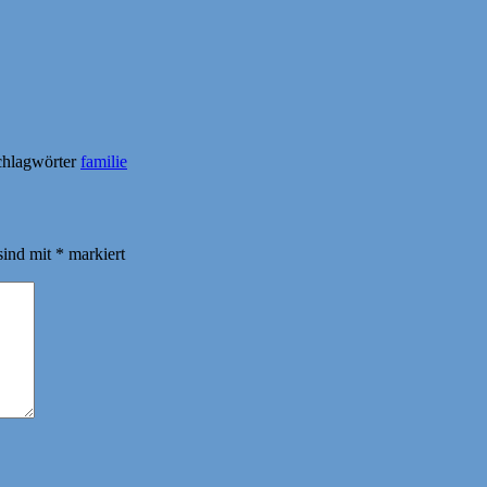
chlagwörter
familie
sind mit
*
markiert