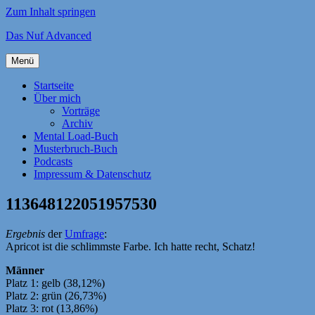
Zum Inhalt springen
Das Nuf Advanced
Menü
Startseite
Über mich
Vorträge
Archiv
Mental Load-Buch
Musterbruch-Buch
Podcasts
Impressum & Datenschutz
113648122051957530
Ergebnis
der
Umfrage
:
Apricot ist die schlimmste Farbe. Ich hatte recht, Schatz!
Männer
Platz 1: gelb (38,12%)
Platz 2: grün (26,73%)
Platz 3: rot (13,86%)