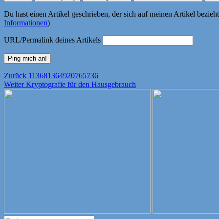
Du hast einen Artikel geschrieben, der sich auf meinen Artikel bezie
Informationen
)
URL/Permalink deines Artikels
Beitragsnavigation
Vorheriger
Zurück
113681364920765736
Nächster
Beitrag:
Weiter
Kryptografie für den Hausgebrauch
Beitrag: