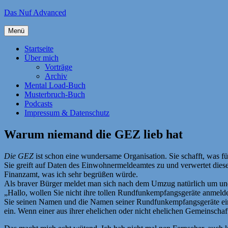
Zum
Das Nuf Advanced
Inhalt
springen
Menü
Startseite
Über mich
Vorträge
Archiv
Mental Load-Buch
Musterbruch-Buch
Podcasts
Impressum & Datenschutz
Warum niemand die GEZ lieb hat
Die GEZ
ist schon eine wundersame Organisation. Sie schafft, was fü
Sie greift auf Daten des Einwohnermeldeamtes zu und verwertet dies
Finanzamt, was ich sehr begrüßen würde.
Als braver Bürger meldet man sich nach dem Umzug natürlich um u
„Hallo, wollen Sie nicht ihre tollen Rundfunkempfangsgeräte anmeld
Sie seinen Namen und die Namen seiner Rundfunkempfangsgeräte ein
ein. Wenn einer aus ihrer ehelichen oder nicht ehelichen Gemeinschaf