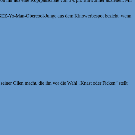
! Von mir aus eine Kopfpauschale von 5 € pro Einwohner abziehen. Mir
der GEZ-Yo-Man-Obercool-Junge aus dem Kinowerbespot bezieht, wenn
iner Ollen macht, die ihn vor die Wahl „Knast oder Ficken“ stellt