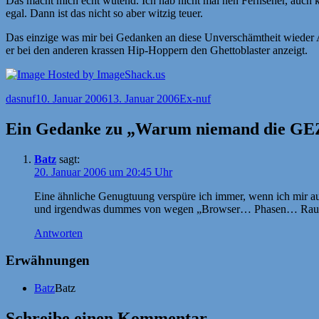
Das macht mich echt wütend. Ich hab nicht mal nen Fernseher, auch k
egal. Dann ist das nicht so aber witzig teuer.
Das einzige was mir bei Gedanken an diese Unverschämtheit wieder 
er bei den anderen krassen Hip-Hoppern den Ghettoblaster anzeigt.
Autor
Veröffentlicht
Kategorien
dasnuf
10. Januar 2006
13. Januar 2006
Ex-nuf
am
Ein Gedanke zu „Warum niemand die GEZ
Batz
sagt:
20. Januar 2006 um 20:45 Uhr
Eine ähnliche Genugtuung verspüre ich immer, wenn ich mir aus
und irgendwas dummes von wegen „Browser… Phasen… Raubkop
Antworten
Erwähnungen
Batz
Batz
Schreibe einen Kommentar