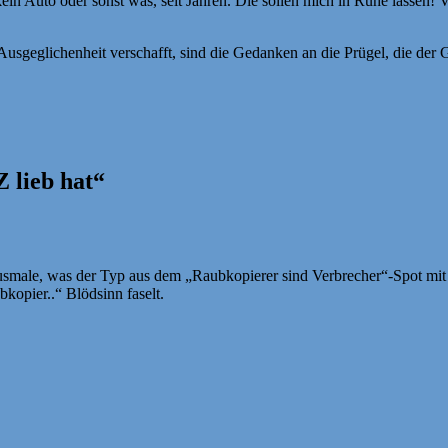
ein Auto oder sonst was, seit Jahren. Die sollen mich in Ruhe lassen
Ausgeglichenheit verschafft, sind die Gedanken an die Prügel, die 
 lieb hat“
male, was der Typ aus dem „Raubkopierer sind Verbrecher“-Spot mit se
ier..“ Blödsinn faselt.