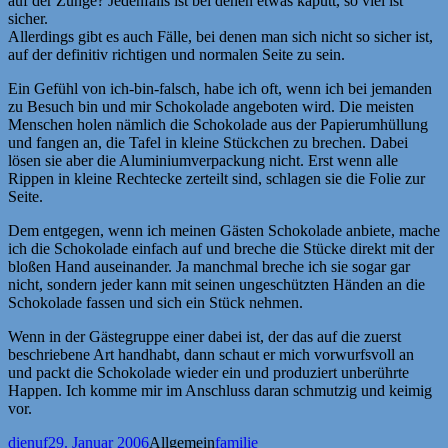
auf der Zunge? Jedenfalls ist bei denen etwas kaputt, so viel ist
sicher.
Allerdings gibt es auch Fälle, bei denen man sich nicht so sicher ist,
auf der definitiv richtigen und normalen Seite zu sein.
Ein Gefühl von ich-bin-falsch, habe ich oft, wenn ich bei jemanden
zu Besuch bin und mir Schokolade angeboten wird. Die meisten
Menschen holen nämlich die Schokolade aus der Papierumhüllung
und fangen an, die Tafel in kleine Stückchen zu brechen. Dabei
lösen sie aber die Aluminiumverpackung nicht. Erst wenn alle
Rippen in kleine Rechtecke zerteilt sind, schlagen sie die Folie zur
Seite.
Dem entgegen, wenn ich meinen Gästen Schokolade anbiete, mache
ich die Schokolade einfach auf und breche die Stücke direkt mit der
bloßen Hand auseinander. Ja manchmal breche ich sie sogar gar
nicht, sondern jeder kann mit seinen ungeschützten Händen an die
Schokolade fassen und sich ein Stück nehmen.
Wenn in der Gästegruppe einer dabei ist, der das auf die zuerst
beschriebene Art handhabt, dann schaut er mich vorwurfsvoll an
und packt die Schokolade wieder ein und produziert unberührte
Happen. Ich komme mir im Anschluss daran schmutzig und keimig
vor.
Autor
Veröffentlicht
Kategorien
Schlagwörter
dienuf
29. Januar 2006
Allgemein
familie