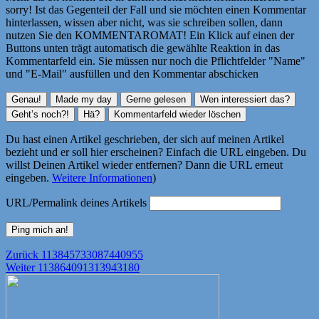
sorry! Ist das Gegenteil der Fall und sie möchten einen Kommentar
hinterlassen, wissen aber nicht, was sie schreiben sollen, dann
nutzen Sie den KOMMENTAROMAT! Ein Klick auf einen der
Buttons unten trägt automatisch die gewählte Reaktion in das
Kommentarfeld ein. Sie müssen nur noch die Pflichtfelder "Name"
und "E-Mail" ausfüllen und den Kommentar abschicken
Du hast einen Artikel geschrieben, der sich auf meinen Artikel
bezieht und er soll hier erscheinen? Einfach die URL eingeben. Du
willst Deinen Artikel wieder entfernen? Dann die URL erneut
eingeben.
Weitere Informationen
)
URL/Permalink deines Artikels
Beitragsnavigation
Vorheriger
Zurück
113845733087440955
Nächster
Beitrag:
Weiter
113864091313943180
Beitrag: