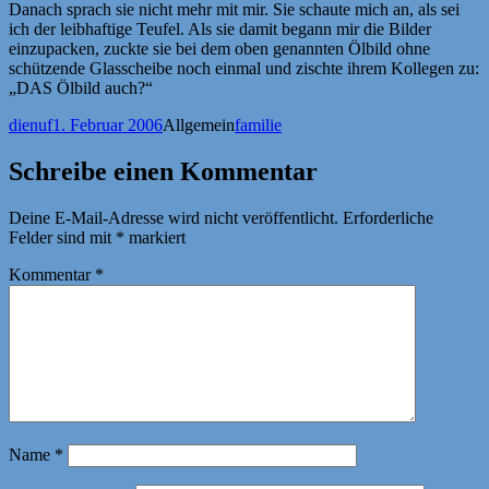
Danach sprach sie nicht mehr mit mir. Sie schaute mich an, als sei
ich der leibhaftige Teufel. Als sie damit begann mir die Bilder
einzupacken, zuckte sie bei dem oben genannten Ölbild ohne
schützende Glasscheibe noch einmal und zischte ihrem Kollegen zu:
„DAS Ölbild auch?“
Autor
Veröffentlicht
Kategorien
Schlagwörter
dienuf
1. Februar 2006
Allgemein
familie
am
Schreibe einen Kommentar
Deine E-Mail-Adresse wird nicht veröffentlicht.
Erforderliche
Felder sind mit
*
markiert
Kommentar
*
Name
*