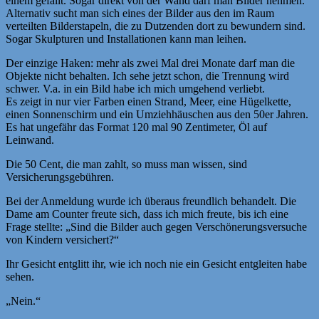
einem gefällt. Sogar direkt von der Wand darf man Bilder nehmen.
Alternativ sucht man sich eines der Bilder aus den im Raum
verteilten Bilderstapeln, die zu Dutzenden dort zu bewundern sind.
Sogar Skulpturen und Installationen kann man leihen.
Der einzige Haken: mehr als zwei Mal drei Monate darf man die
Objekte nicht behalten. Ich sehe jetzt schon, die Trennung wird
schwer. V.a. in ein Bild habe ich mich umgehend verliebt.
Es zeigt in nur vier Farben einen Strand, Meer, eine Hügelkette,
einen Sonnenschirm und ein Umziehhäuschen aus den 50er Jahren.
Es hat ungefähr das Format 120 mal 90 Zentimeter, Öl auf
Leinwand.
Die 50 Cent, die man zahlt, so muss man wissen, sind
Versicherungsgebühren.
Bei der Anmeldung wurde ich überaus freundlich behandelt. Die
Dame am Counter freute sich, dass ich mich freute, bis ich eine
Frage stellte: „Sind die Bilder auch gegen Verschönerungsversuche
von Kindern versichert?“
Ihr Gesicht entglitt ihr, wie ich noch nie ein Gesicht entgleiten habe
sehen.
„Nein.“