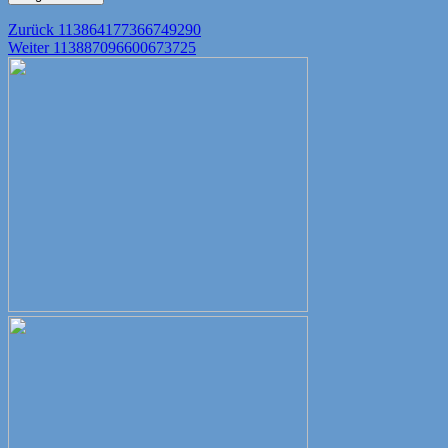
Beitragsnavigation
Vorheriger
Zurück
113864177366749290
Nächster
Beitrag:
Weiter
113887096600673725
Beitrag: