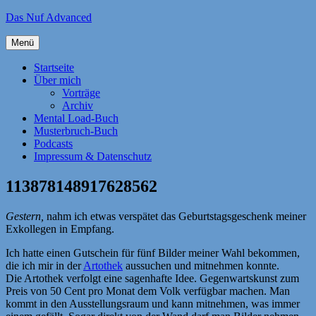
Zum
Das Nuf Advanced
Inhalt
springen
Menü
Startseite
Über mich
Vorträge
Archiv
Mental Load-Buch
Musterbruch-Buch
Podcasts
Impressum & Datenschutz
113878148917628562
Gestern,
nahm ich etwas verspätet das Geburtstagsgeschenk meiner
Exkollegen in Empfang.
Ich hatte einen Gutschein für fünf Bilder meiner Wahl bekommen,
die ich mir in der
Artothek
aussuchen und mitnehmen konnte.
Die Artothek verfolgt eine sagenhafte Idee. Gegenwartskunst zum
Preis von 50 Cent pro Monat dem Volk verfügbar machen. Man
kommt in den Ausstellungsraum und kann mitnehmen, was immer