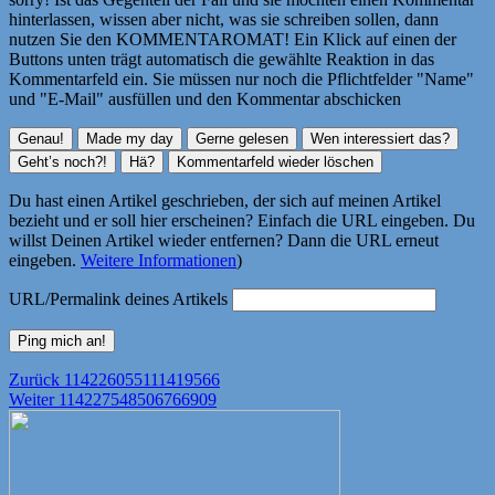
hinterlassen, wissen aber nicht, was sie schreiben sollen, dann
nutzen Sie den KOMMENTAROMAT! Ein Klick auf einen der
Buttons unten trägt automatisch die gewählte Reaktion in das
Kommentarfeld ein. Sie müssen nur noch die Pflichtfelder "Name"
und "E-Mail" ausfüllen und den Kommentar abschicken
Du hast einen Artikel geschrieben, der sich auf meinen Artikel
bezieht und er soll hier erscheinen? Einfach die URL eingeben. Du
willst Deinen Artikel wieder entfernen? Dann die URL erneut
eingeben.
Weitere Informationen
)
URL/Permalink deines Artikels
Beitragsnavigation
Vorheriger
Zurück
114226055111419566
Nächster
Beitrag:
Weiter
114227548506766909
Beitrag: