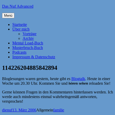
Zum
Das Nuf Advanced
Inhalt
springen
Menü
Startseite
Über mich
Vorträge
Archiv
Mental Load-Buch
Musterbruch-Buch
Podcasts
Impressum & Datenschutz
114226204885842894
Bloglesungen waren gestern, heute gibt es
Blogtalk
. Heute in einer
Woche um 20.30 Uhr. Kommen Sie und
hören
sehen
reloaden Sie!
Gerne können Fragen in den Kommentaren hinterlassen werden. Ich
werde auch mindestens einmal wahrheitsgemäß antworten,
versprochen!
Autor
Veröffentlicht
Kategorien
Schlagwörter
dienuf
13. März 2006
Allgemein
familie
am