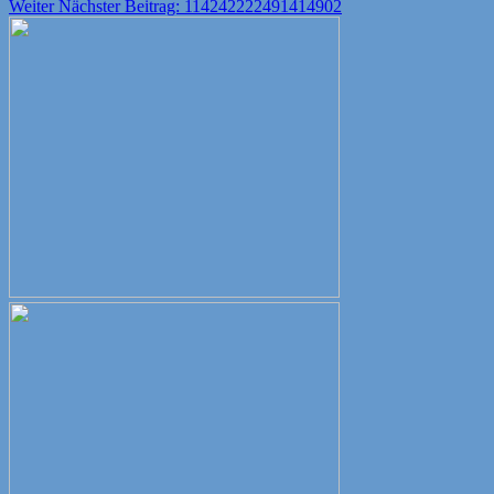
Weiter
Nächster Beitrag:
114242222491414902