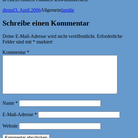
Autor
Veröffentlicht
Kategorien
Schlagwörter
dienuf
3. April 2006
Allgemein
familie
am
Schreibe einen Kommentar
Deine E-Mail-Adresse wird nicht veröffentlicht.
Erforderliche
Felder sind mit
*
markiert
Kommentar
*
Name
*
E-Mail-Adresse
*
Website