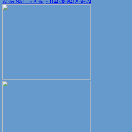
Weiter
Nächster Beitrag:
114430868412956674