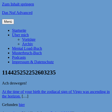
Zum Inhalt springen
Das Nuf Advanced
Menü
Startseite
Über mich
Vorträge
Archiv
Mental Load-Buch
Musterbruch-Buch
Podcasts
Impressum & Datenschutz
114425252252603235
Ach deswegen!
At the time of your birth the zodiacal sign of Virgo was ascending in
the horizon.
[…]
Gefunden
hier