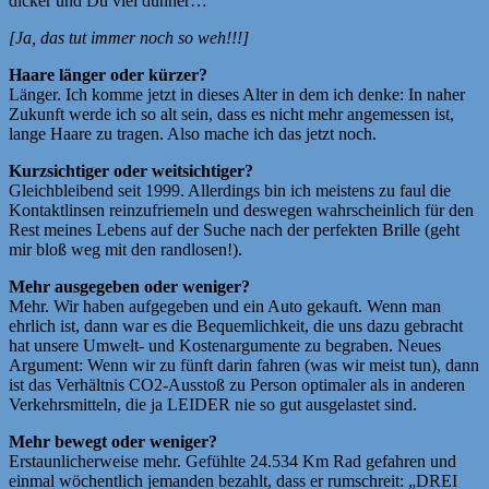
dicker und Du viel dünner…“
[Ja, das tut immer noch so weh!!!]
Haare länger oder kürzer?
Länger. Ich komme jetzt in dieses Alter in dem ich denke: In naher
Zukunft werde ich so alt sein, dass es nicht mehr angemessen ist,
lange Haare zu tragen. Also mache ich das jetzt noch.
Kurzsichtiger oder weitsichtiger?
Gleichbleibend seit 1999. Allerdings bin ich meistens zu faul die
Kontaktlinsen reinzufriemeln und deswegen wahrscheinlich für den
Rest meines Lebens auf der Suche nach der perfekten Brille (geht
mir bloß weg mit den randlosen!).
Mehr ausgegeben oder weniger?
Mehr. Wir haben aufgegeben und ein Auto gekauft. Wenn man
ehrlich ist, dann war es die Bequemlichkeit, die uns dazu gebracht
hat unsere Umwelt- und Kostenargumente zu begraben. Neues
Argument: Wenn wir zu fünft darin fahren (was wir meist tun), dann
ist das Verhältnis CO2-Ausstoß zu Person optimaler als in anderen
Verkehrsmitteln, die ja LEIDER nie so gut ausgelastet sind.
Mehr bewegt oder weniger?
Erstaunlicherweise mehr. Gefühlte 24.534 Km Rad gefahren und
einmal wöchentlich jemanden bezahlt, dass er rumschreit: „DREI