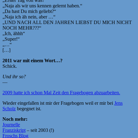
„Erster Tag von was?“
„Naja als wir uns kennen gelernt haben.“
„Da hast Du mich geliebt?“
„Naja ich äh nein, aber …“
„UND NACH ALL DEN JAHREN LIEBST DU MICH NICHT
NOCH MEHR???“
„Ich, ähhh“
„Super!“
„…“
[…]
2011 war mit einem Wort…?
Schick.
Und ihr so?
—
2009 hatte ich schon Mal Zeit den Fragebogen abzuarbeiten.
Wieder eingefallen ist mir der Fragebogen weil er mir bei
Jens
Scholz
begegnet ist.
Noch mehr:
Journelle
Franziskript
– seit 2003 (!)
Froschs Blog