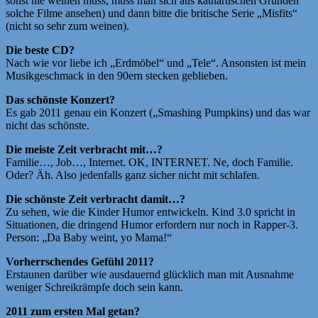
sonst nie weinen muss, muss man sich aus kathartischen Gründen
solche Filme ansehen) und dann bitte die britische Serie „Misfits“
(nicht so sehr zum weinen).
Die beste CD?
Nach wie vor liebe ich „Erdmöbel“ und „Tele“. Ansonsten ist mein
Musikgeschmack in den 90ern stecken geblieben.
Das schönste Konzert?
Es gab 2011 genau ein Konzert („Smashing Pumpkins) und das war
nicht das schönste.
Die meiste Zeit verbracht mit…?
Familie…, Job…, Internet. OK, INTERNET. Ne, doch Familie.
Oder? Äh. Also jedenfalls ganz sicher nicht mit schlafen.
Die schönste Zeit verbracht damit…?
Zu sehen, wie die Kinder Humor entwickeln. Kind 3.0 spricht in
Situationen, die dringend Humor erfordern nur noch in Rapper-3.
Person: „Da Baby weint, yo Mama!“
Vorherrschendes Gefühl 2011?
Erstaunen darüber wie ausdauernd glücklich man mit Ausnahme
weniger Schreikrämpfe doch sein kann.
2011 zum ersten Mal getan?