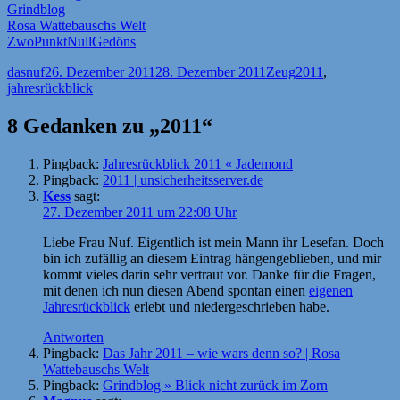
Grindblog
Rosa Wattebauschs Welt
ZwoPunktNullGedöns
Autor
Veröffentlicht
Kategorien
Schlagwörter
dasnuf
26. Dezember 2011
28. Dezember 2011
Zeug
2011
,
am
jahresrückblick
8 Gedanken zu „2011“
Pingback:
Jahresrückblick 2011 « Jademond
Pingback:
2011 | unsicherheitsserver.de
Kess
sagt:
27. Dezember 2011 um 22:08 Uhr
Liebe Frau Nuf. Eigentlich ist mein Mann ihr Lesefan. Doch
bin ich zufällig an diesem Eintrag hängengeblieben, und mir
kommt vieles darin sehr vertraut vor. Danke für die Fragen,
mit denen ich nun diesen Abend spontan einen
eigenen
Jahresrückblick
erlebt und niedergeschrieben habe.
Antworten
Pingback:
Das Jahr 2011 – wie wars denn so? | Rosa
Wattebauschs Welt
Pingback:
Grindblog » Blick nicht zurück im Zorn