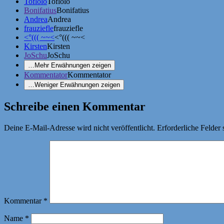
Toflolo
Toflolo
Bonifatius
Bonifatius
Andrea
Andrea
frauziefle
frauziefle
<°((( ~~<
<°((( ~~<
Kirsten
Kirsten
JoSchu
JoSchu
…
Mehr Erwähnungen zeigen
Kommentator
Kommentator
…
Weniger Erwähnungen zeigen
Schreibe einen Kommentar
Deine E-Mail-Adresse wird nicht veröffentlicht.
Erforderliche Felder 
Kommentar
*
Name
*