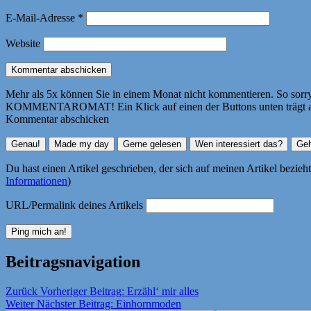
E-Mail-Adresse
*
Website
Mehr als 5x können Sie in einem Monat nicht kommentieren. So sorry! 
KOMMENTAROMAT! Ein Klick auf einen der Buttons unten trägt autom
Kommentar abschicken
Du hast einen Artikel geschrieben, der sich auf meinen Artikel bezie
Informationen
)
URL/Permalink deines Artikels
Beitragsnavigation
Zurück
Vorheriger Beitrag:
Erzähl‘ mir alles
Weiter
Nächster Beitrag:
Einhornmoden