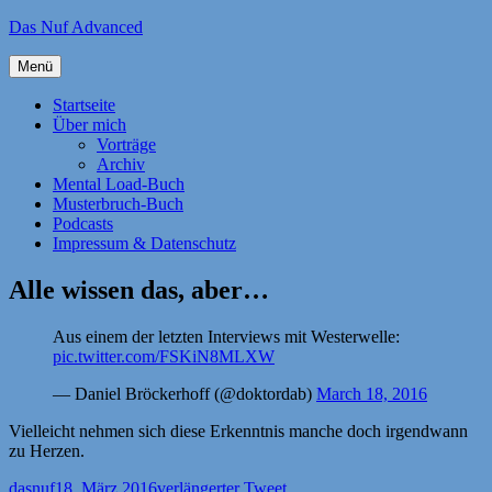
Zum
Das Nuf Advanced
Inhalt
springen
Menü
Startseite
Über mich
Vorträge
Archiv
Mental Load-Buch
Musterbruch-Buch
Podcasts
Impressum & Datenschutz
Alle wissen das, aber…
Aus einem der letzten Interviews mit Westerwelle:
pic.twitter.com/FSKiN8MLXW
— Daniel Bröckerhoff (@doktordab)
March 18, 2016
Vielleicht nehmen sich diese Erkenntnis manche doch irgendwann
zu Herzen.
Autor
Veröffentlicht
Kategorien
dasnuf
18. März 2016
verlängerter Tweet