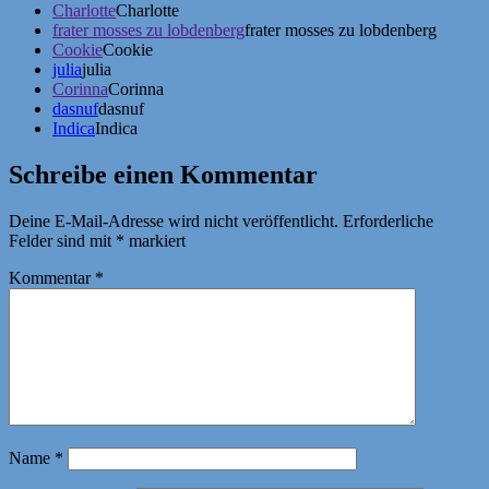
Charlotte
Charlotte
frater mosses zu lobdenberg
frater mosses zu lobdenberg
Cookie
Cookie
julia
julia
Corinna
Corinna
dasnuf
dasnuf
Indica
Indica
Schreibe einen Kommentar
Deine E-Mail-Adresse wird nicht veröffentlicht.
Erforderliche
Felder sind mit
*
markiert
Kommentar
*
Name
*