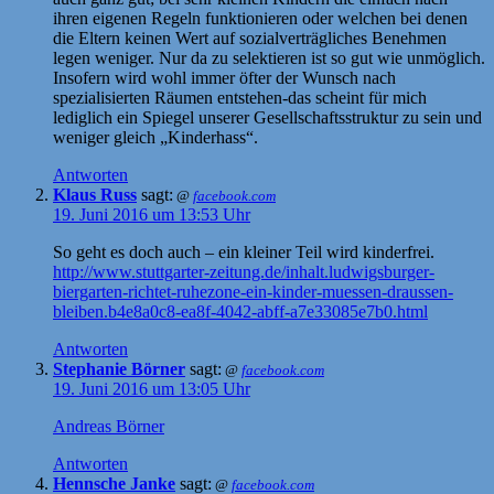
ihren eigenen Regeln funktionieren oder welchen bei denen
die Eltern keinen Wert auf sozialverträgliches Benehmen
legen weniger. Nur da zu selektieren ist so gut wie unmöglich.
Insofern wird wohl immer öfter der Wunsch nach
spezialisierten Räumen entstehen-das scheint für mich
lediglich ein Spiegel unserer Gesellschaftsstruktur zu sein und
weniger gleich „Kinderhass“.
Antworten
Klaus Russ
sagt:
@
facebook.com
19. Juni 2016 um 13:53 Uhr
So geht es doch auch – ein kleiner Teil wird kinderfrei.
http://www.stuttgarter-zeitung.de/inhalt.ludwigsburger-
biergarten-richtet-ruhezone-ein-kinder-muessen-draussen-
bleiben.b4e8a0c8-ea8f-4042-abff-a7e33085e7b0.html
Antworten
Stephanie Börner
sagt:
@
facebook.com
19. Juni 2016 um 13:05 Uhr
Andreas Börner
Antworten
Hennsche Janke
sagt:
@
facebook.com