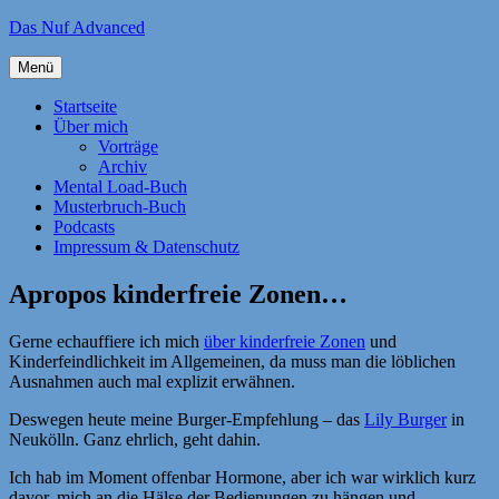
Zum
Das Nuf Advanced
Inhalt
springen
Menü
Startseite
Über mich
Vorträge
Archiv
Mental Load-Buch
Musterbruch-Buch
Podcasts
Impressum & Datenschutz
Apropos kinderfreie Zonen…
Gerne echauffiere ich mich
über kinderfreie Zonen
und
Kinderfeindlichkeit im Allgemeinen, da muss man die löblichen
Ausnahmen auch mal explizit erwähnen.
Deswegen heute meine Burger-Empfehlung – das
Lily Burger
in
Neukölln. Ganz ehrlich, geht dahin.
Ich hab im Moment offenbar Hormone, aber ich war wirklich kurz
davor, mich an die Hälse der Bedienungen zu hängen und