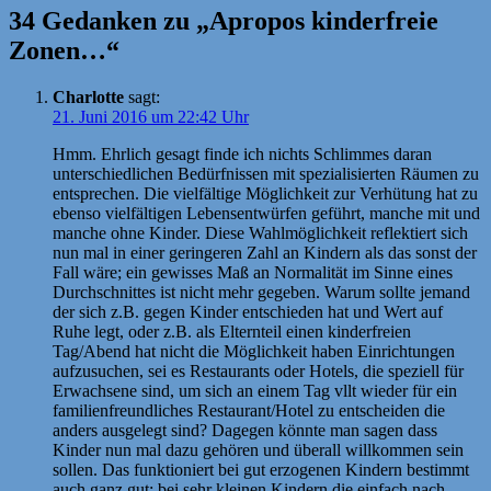
34 Gedanken zu „Apropos kinderfreie
Zonen…“
Charlotte
sagt:
21. Juni 2016 um 22:42 Uhr
Hmm. Ehrlich gesagt finde ich nichts Schlimmes daran
unterschiedlichen Bedürfnissen mit spezialisierten Räumen zu
entsprechen. Die vielfältige Möglichkeit zur Verhütung hat zu
ebenso vielfältigen Lebensentwürfen geführt, manche mit und
manche ohne Kinder. Diese Wahlmöglichkeit reflektiert sich
nun mal in einer geringeren Zahl an Kindern als das sonst der
Fall wäre; ein gewisses Maß an Normalität im Sinne eines
Durchschnittes ist nicht mehr gegeben. Warum sollte jemand
der sich z.B. gegen Kinder entschieden hat und Wert auf
Ruhe legt, oder z.B. als Elternteil einen kinderfreien
Tag/Abend hat nicht die Möglichkeit haben Einrichtungen
aufzusuchen, sei es Restaurants oder Hotels, die speziell für
Erwachsene sind, um sich an einem Tag vllt wieder für ein
familienfreundliches Restaurant/Hotel zu entscheiden die
anders ausgelegt sind? Dagegen könnte man sagen dass
Kinder nun mal dazu gehören und überall willkommen sein
sollen. Das funktioniert bei gut erzogenen Kindern bestimmt
auch ganz gut; bei sehr kleinen Kindern die einfach nach