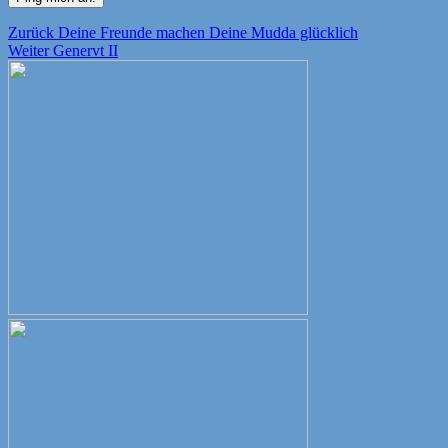
Beitragsnavigation
Vorheriger
Zurück
Deine Freunde machen Deine Mudda glücklich
Nächster
Beitrag:
Weiter
Genervt II
Beitrag: