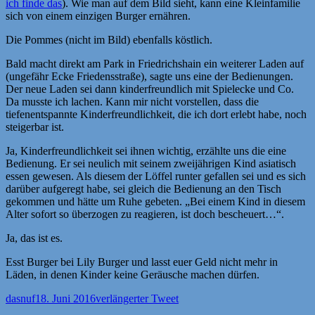
ich finde das
). Wie man auf dem Bild sieht, kann eine Kleinfamilie
sich von einem einzigen Burger ernähren.
Die Pommes (nicht im Bild) ebenfalls köstlich.
Bald macht direkt am Park in Friedrichshain ein weiterer Laden auf
(ungefähr Ecke Friedensstraße), sagte uns eine der Bedienungen.
Der neue Laden sei dann kinderfreundlich mit Spielecke und Co.
Da musste ich lachen. Kann mir nicht vorstellen, dass die
tiefenentspannte Kinderfreundlichkeit, die ich dort erlebt habe, noch
steigerbar ist.
Ja, Kinderfreundlichkeit sei ihnen wichtig, erzählte uns die eine
Bedienung. Er sei neulich mit seinem zweijährigen Kind asiatisch
essen gewesen. Als diesem der Löffel runter gefallen sei und es sich
darüber aufgeregt habe, sei gleich die Bedienung an den Tisch
gekommen und hätte um Ruhe gebeten. „Bei einem Kind in diesem
Alter sofort so überzogen zu reagieren, ist doch bescheuert…“.
Ja, das ist es.
Esst Burger bei Lily Burger und lasst euer Geld nicht mehr in
Läden, in denen Kinder keine Geräusche machen dürfen.
Autor
Veröffentlicht
Kategorien
dasnuf
18. Juni 2016
verlängerter Tweet
am